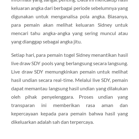
keluaran angka dari berbagai periode sebelumnya yang
digunakan untuk menganalisa pola angka. Biasanya,
para pemain akan melihat keluaran Sidney untuk
mencari tahu angka-angka yang sering muncul atau
yang dianggap sebagai angka jitu.
Setiap hari, para pemain togel Sidney menantikan hasil
live draw SDY pools yang berlangsung secara langsung.
Live draw SDY memungkinkan pemain untuk melihat
hasil undian secara real-time. Melalui live SDY, pemain
dapat memantau langsung hasil undian yang dilakukan
oleh pihak penyelenggara. Proses undian yang
transparan ini memberikan rasa aman dan
kepercayaan kepada para pemain bahwa hasil yang
dikeluarkan adalah sah dan terpercaya.