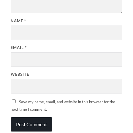
NAME
*
EMAIL
*
WEBSITE
Save my name, email, and website in this browser for the
next time I comment.