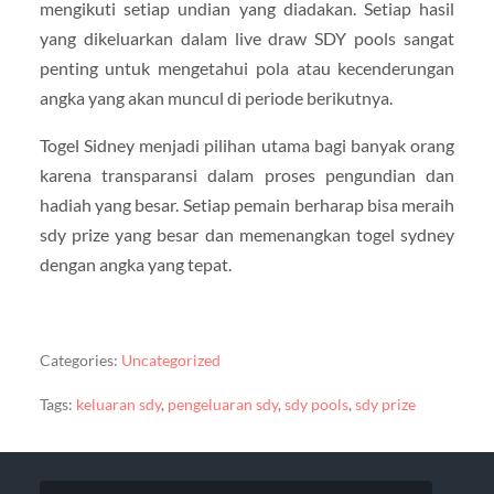
mengikuti setiap undian yang diadakan. Setiap hasil
yang dikeluarkan dalam live draw SDY pools sangat
penting untuk mengetahui pola atau kecenderungan
angka yang akan muncul di periode berikutnya.
Togel Sidney menjadi pilihan utama bagi banyak orang
karena transparansi dalam proses pengundian dan
hadiah yang besar. Setiap pemain berharap bisa meraih
sdy prize yang besar dan memenangkan togel sydney
dengan angka yang tepat.
Categories:
Uncategorized
Tags:
keluaran sdy
,
pengeluaran sdy
,
sdy pools
,
sdy prize