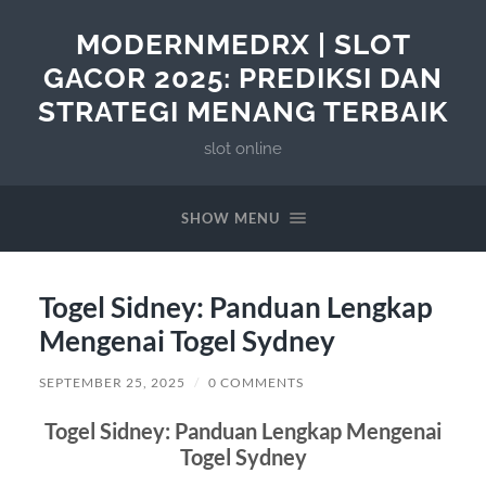
MODERNMEDRX | SLOT
GACOR 2025: PREDIKSI DAN
STRATEGI MENANG TERBAIK
slot online
SHOW MENU
Togel Sidney: Panduan Lengkap
Mengenai Togel Sydney
SEPTEMBER 25, 2025
/
0 COMMENTS
Togel Sidney: Panduan Lengkap Mengenai
Togel Sydney