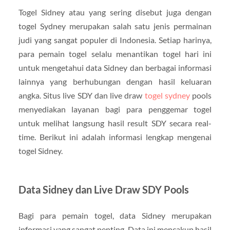
Togel Sidney atau yang sering disebut juga dengan
togel Sydney merupakan salah satu jenis permainan
judi yang sangat populer di Indonesia. Setiap harinya,
para pemain togel selalu menantikan togel hari ini
untuk mengetahui data Sidney dan berbagai informasi
lainnya yang berhubungan dengan hasil keluaran
angka. Situs live SDY dan live draw
togel sydney
pools
menyediakan layanan bagi para penggemar togel
untuk melihat langsung hasil result SDY secara real-
time. Berikut ini adalah informasi lengkap mengenai
togel Sidney.
Data Sidney dan Live Draw SDY Pools
Bagi para pemain togel, data Sidney merupakan
informasi yang sangat penting. Data ini mencakup hasil