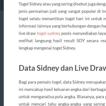
Togel Sidney atau yang sering disebut juga den
jenis permainan judi yang sangat populer di I
togel selalu menantikan togel hari ini untuk
informasi lainnya yang berhubungan dengan has
live draw
togel sydney
pools menyediakan laya
melihat langsung hasil result SDY secara rea
lengkap mengenai togel Sidney.
Data Sidney dan Live Dra
Bagi para pemain togel, data Sidney merupakan
ini mencakup hasil keluaran angka dari berbag
untuk menganalisa pola angka. Biasanya, para
untuk mencari tahu angka-angka yang sering