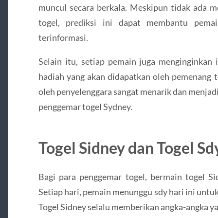
muncul secara berkala. Meskipun tidak ada m
togel, prediksi ini dapat membantu pema
terinformasi.
Selain itu, setiap pemain juga menginginkan 
hadiah yang akan didapatkan oleh pemenang t
oleh penyelenggara sangat menarik dan menjadi 
penggemar togel Sydney.
Togel Sidney dan Togel Sdy
Bagi para penggemar togel, bermain togel Si
Setiap hari, pemain menunggu sdy hari ini untu
Togel Sidney selalu memberikan angka-angka ya