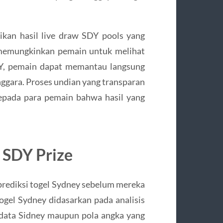
ikan hasil live draw SDY pools yang
 memungkinkan pemain untuk melihat
SDY, pemain dapat memantau langsung
nggara. Proses undian yang transparan
epada para pemain bahwa hasil yang
 SDY Prize
prediksi togel Sydney sebelum mereka
ogel Sydney didasarkan pada analisis
i data Sidney maupun pola angka yang