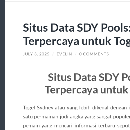
Situs Data SDY Pools
Terpercaya untuk To
JULY 3, 2025
/
EVELIN
/
0 COMMENTS
Situs Data SDY P
Terpercaya untuk
Togel Sydney atau yang lebih dikenal dengan 
satu permainan judi angka yang sangat populer
pemain yang mencari informasi terbaru sepu