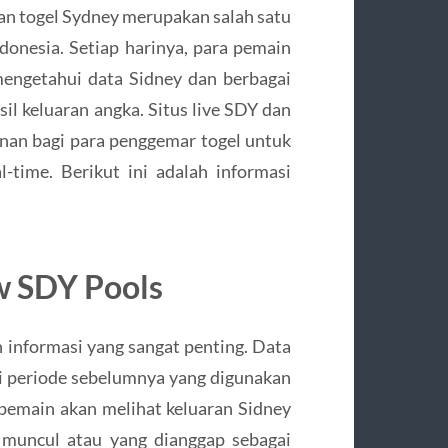
gan togel Sydney merupakan salah satu
ndonesia. Setiap harinya, para pemain
 mengetahui data Sidney dan berbagai
il keluaran angka. Situs live SDY dan
nan bagi para penggemar togel untuk
l-time. Berikut ini adalah informasi
w SDY Pools
 informasi yang sangat penting. Data
ai periode sebelumnya yang digunakan
 pemain akan melihat keluaran Sidney
 muncul atau yang dianggap sebagai