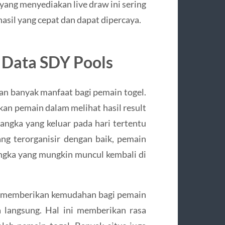
 yang menyediakan live draw ini sering
asil yang cepat dan dapat dipercaya.
 Data SDY Pools
n banyak manfaat bagi pemain togel.
n pemain dalam melihat hasil result
angka yang keluar pada hari tertentu
ng terorganisir dengan baik, pemain
ngka yang mungkin muncul kembali di
uga memberikan kemudahan bagi pemain
 langsung. Hal ini memberikan rasa