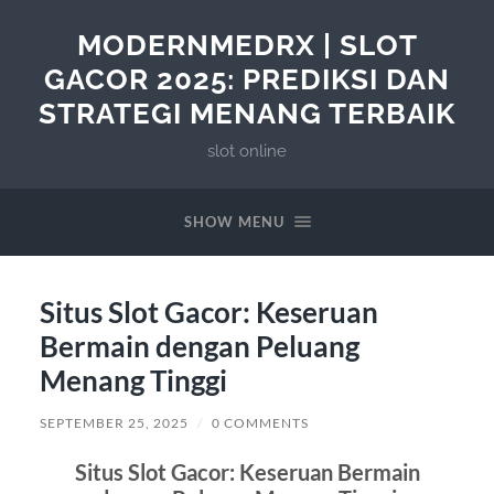
MODERNMEDRX | SLOT
GACOR 2025: PREDIKSI DAN
STRATEGI MENANG TERBAIK
slot online
SHOW MENU
Situs Slot Gacor: Keseruan
Bermain dengan Peluang
Menang Tinggi
SEPTEMBER 25, 2025
/
0 COMMENTS
Situs Slot Gacor: Keseruan Bermain