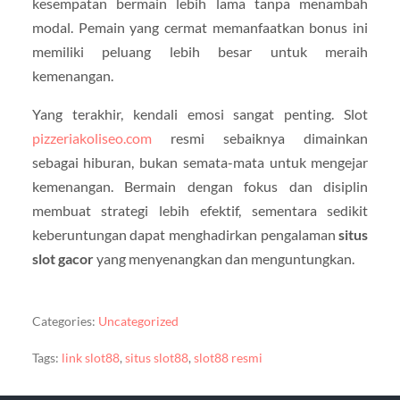
kesempatan bermain lebih lama tanpa menambah
modal. Pemain yang cermat memanfaatkan bonus ini
memiliki peluang lebih besar untuk meraih
kemenangan.
Yang terakhir, kendali emosi sangat penting. Slot
pizzeriakoliseo.com
resmi sebaiknya dimainkan
sebagai hiburan, bukan semata-mata untuk mengejar
kemenangan. Bermain dengan fokus dan disiplin
membuat strategi lebih efektif, sementara sedikit
keberuntungan dapat menghadirkan pengalaman
situs
slot gacor
yang menyenangkan dan menguntungkan.
Categories:
Uncategorized
Tags:
link slot88
,
situs slot88
,
slot88 resmi