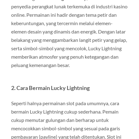
penyedia perangkat lunak terkemuka di industri kasino
online. Permainan ini hadir dengan tema petir dan
keberuntungan, yang tercermin melalui elemen-
elemen desain yang dinamis dan energik. Dengan latar
belakang yang menggambarkan langit petir yang gelap,
serta simbol-simbol yang mencolok, Lucky Lightning
memberikan atmosfer yang penuh ketegangan dan
peluang kemenangan besar.
2.
Cara Bermain Lucky Lightning
Seperti halnya permainan slot pada umumnya, cara
bermain Lucky Lightning cukup sederhana. Pemain
cukup memutar gulungan dan berharap untuk
mencocokkan simbol-simbol yang sesuai pada garis
pembayaran (payline) yang telah ditentukan. Slot ini