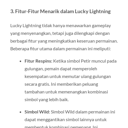
3.
Fitur-Fitur Menarik dalam Lucky Lightning
Lucky Lightning tidak hanya menawarkan gameplay
yang menyenangkan, tetapi juga dilengkapi dengan
berbagai fitur yang meningkatkan keseruan permainan.
Beberapa fitur utama dalam permainan ini meliputi:
Fitur Respins:
Ketika simbol Petir muncul pada
gulungan, pemain dapat memperoleh
kesempatan untuk memutar ulang gulungan
secara gratis. Ini memberikan peluang
tambahan untuk memenangkan kombinasi
simbol yang lebih baik.
Simbol Wild:
Simbol Wild dalam permainan ini
dapat menggantikan simbol lainnya untuk
membentuk kombinasi pemenang. Ini