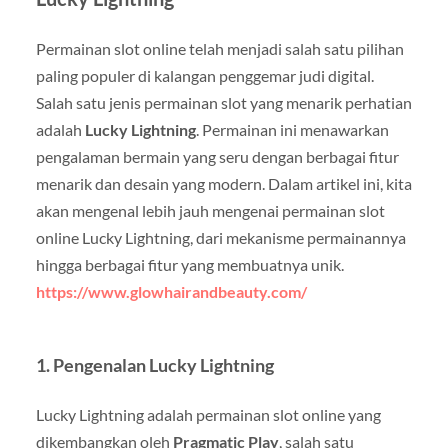
Permainan slot online telah menjadi salah satu pilihan
paling populer di kalangan penggemar judi digital.
Salah satu jenis permainan slot yang menarik perhatian
adalah
Lucky Lightning
. Permainan ini menawarkan
pengalaman bermain yang seru dengan berbagai fitur
menarik dan desain yang modern. Dalam artikel ini, kita
akan mengenal lebih jauh mengenai permainan slot
online Lucky Lightning, dari mekanisme permainannya
hingga berbagai fitur yang membuatnya unik.
https://www.glowhairandbeauty.com/
1.
Pengenalan Lucky Lightning
Lucky Lightning adalah permainan slot online yang
dikembangkan oleh
Pragmatic Play
, salah satu