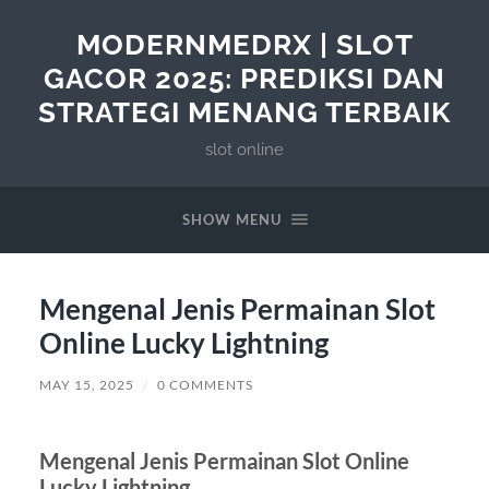
MODERNMEDRX | SLOT
GACOR 2025: PREDIKSI DAN
STRATEGI MENANG TERBAIK
slot online
SHOW MENU
Mengenal Jenis Permainan Slot
Online Lucky Lightning
MAY 15, 2025
/
0 COMMENTS
Mengenal Jenis Permainan Slot Online
Lucky Lightning