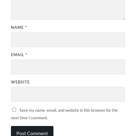
NAME
*
EMAIL
*
WEBSITE
Save my name, email, and website in this browser for the
next time I comment.