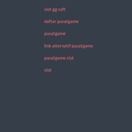
slot gg soft
daftar pusatgame
pusatgame
link alternatif pusatgame
pusatgame slot
slot