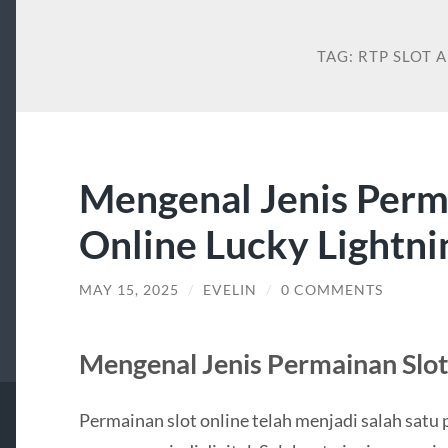
TAG:
RTP SLOT 
Mengenal Jenis Perm
Online Lucky Lightni
MAY 15, 2025
/
EVELIN
/
0 COMMENTS
Mengenal Jenis Permainan Slot
Permainan slot online telah menjadi salah satu p