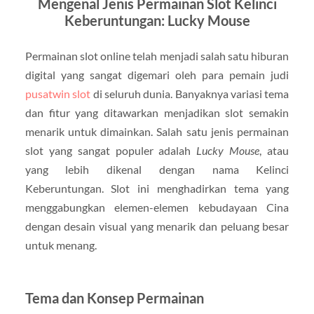
Mengenal Jenis Permainan Slot Kelinci
Keberuntungan: Lucky Mouse
Permainan slot online telah menjadi salah satu hiburan
digital yang sangat digemari oleh para pemain judi
pusatwin slot
di seluruh dunia. Banyaknya variasi tema
dan fitur yang ditawarkan menjadikan slot semakin
menarik untuk dimainkan. Salah satu jenis permainan
slot yang sangat populer adalah
Lucky Mouse
, atau
yang lebih dikenal dengan nama Kelinci
Keberuntungan. Slot ini menghadirkan tema yang
menggabungkan elemen-elemen kebudayaan Cina
dengan desain visual yang menarik dan peluang besar
untuk menang.
Tema dan Konsep Permainan