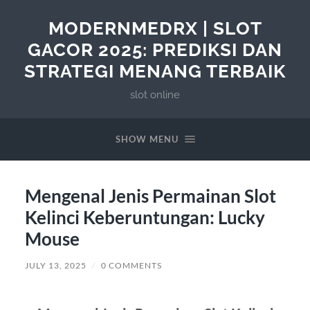
MODERNMEDRX | SLOT
GACOR 2025: PREDIKSI DAN
STRATEGI MENANG TERBAIK
slot online
SHOW MENU
Mengenal Jenis Permainan Slot
Kelinci Keberuntungan: Lucky
Mouse
JULY 13, 2025
/
0 COMMENTS