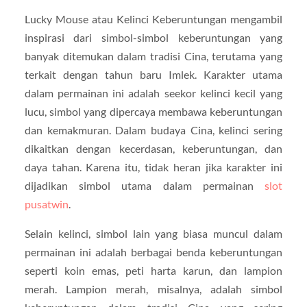
Lucky Mouse atau Kelinci Keberuntungan mengambil
inspirasi dari simbol-simbol keberuntungan yang
banyak ditemukan dalam tradisi Cina, terutama yang
terkait dengan tahun baru Imlek. Karakter utama
dalam permainan ini adalah seekor kelinci kecil yang
lucu, simbol yang dipercaya membawa keberuntungan
dan kemakmuran. Dalam budaya Cina, kelinci sering
dikaitkan dengan kecerdasan, keberuntungan, dan
daya tahan. Karena itu, tidak heran jika karakter ini
dijadikan simbol utama dalam permainan
slot
pusatwin
.
Selain kelinci, simbol lain yang biasa muncul dalam
permainan ini adalah berbagai benda keberuntungan
seperti koin emas, peti harta karun, dan lampion
merah. Lampion merah, misalnya, adalah simbol