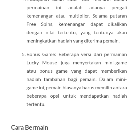
permainan ini adalah adanya pengali
kemenangan atau multiplier. Selama putaran
Free Spins, kemenangan dapat dikalikan
dengan nilai tertentu, yang tentunya akan
meningkatkan hadiah yang diterima pemain.
Bonus Game: Beberapa versi dari permainan
Lucky Mouse juga menyertakan mini-game
atau bonus game yang dapat memberikan
hadiah tambahan bagi pemain. Dalam mini-
game ini, pemain biasanya harus memilih antara
beberapa opsi untuk mendapatkan hadiah
tertentu.
Cara Bermain