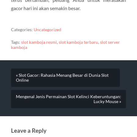
gacor hari ini akan semakin besar.
Categories:
Uncategorized
Tags:
slot kamboja resmi
,
slot kamboja terbaru
,
slot server
kamboja
« Slot Gacor: Rahasia Menang Besar di Dunia Slot
Online
Mengenal Jenis Permainan Slot Kelinci Keberuntungan:
Lucky Mouse »
Leave a Reply