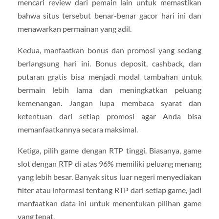
mencari review dari pemain lain untuk memastikan
bahwa situs tersebut benar-benar gacor hari ini dan
menawarkan permainan yang adil.
Kedua, manfaatkan bonus dan promosi yang sedang
berlangsung hari ini. Bonus deposit, cashback, dan
putaran gratis bisa menjadi modal tambahan untuk
bermain lebih lama dan meningkatkan peluang
kemenangan. Jangan lupa membaca syarat dan
ketentuan dari setiap promosi agar Anda bisa
memanfaatkannya secara maksimal.
Ketiga, pilih game dengan RTP tinggi. Biasanya, game
slot dengan RTP di atas 96% memiliki peluang menang
yang lebih besar. Banyak situs luar negeri menyediakan
filter atau informasi tentang RTP dari setiap game, jadi
manfaatkan data ini untuk menentukan pilihan game
yang tepat.