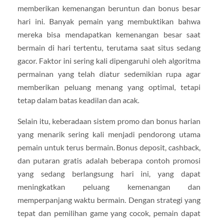
memberikan kemenangan beruntun dan bonus besar
hari ini. Banyak pemain yang membuktikan bahwa
mereka bisa mendapatkan kemenangan besar saat
bermain di hari tertentu, terutama saat situs sedang
gacor. Faktor ini sering kali dipengaruhi oleh algoritma
permainan yang telah diatur sedemikian rupa agar
memberikan peluang menang yang optimal, tetapi
tetap dalam batas keadilan dan acak.
Selain itu, keberadaan sistem promo dan bonus harian
yang menarik sering kali menjadi pendorong utama
pemain untuk terus bermain. Bonus deposit, cashback,
dan putaran gratis adalah beberapa contoh promosi
yang sedang berlangsung hari ini, yang dapat
meningkatkan peluang kemenangan dan
memperpanjang waktu bermain. Dengan strategi yang
tepat dan pemilihan game yang cocok, pemain dapat