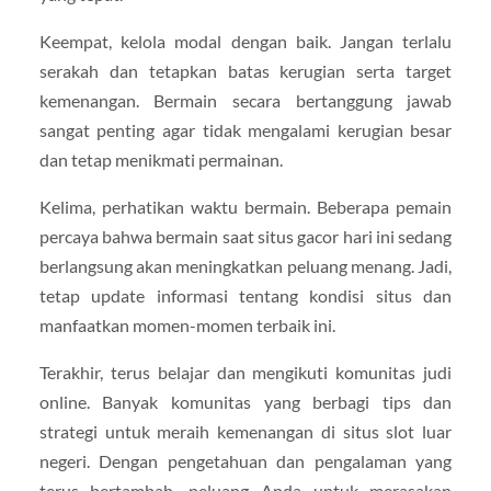
Keempat, kelola modal dengan baik. Jangan terlalu
serakah dan tetapkan batas kerugian serta target
kemenangan. Bermain secara bertanggung jawab
sangat penting agar tidak mengalami kerugian besar
dan tetap menikmati permainan.
Kelima, perhatikan waktu bermain. Beberapa pemain
percaya bahwa bermain saat situs gacor hari ini sedang
berlangsung akan meningkatkan peluang menang. Jadi,
tetap update informasi tentang kondisi situs dan
manfaatkan momen-momen terbaik ini.
Terakhir, terus belajar dan mengikuti komunitas judi
online. Banyak komunitas yang berbagi tips dan
strategi untuk meraih kemenangan di situs slot luar
negeri. Dengan pengetahuan dan pengalaman yang
terus bertambah, peluang Anda untuk merasakan