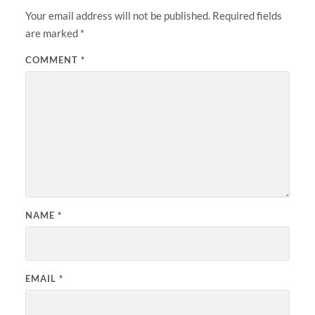
Your email address will not be published.
Required fields
are marked
*
COMMENT
*
NAME
*
EMAIL
*