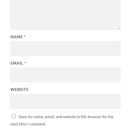
NAME
*
EMAIL
*
WEBSITE
Save my name, email, and website in this browser for the
next time I comment.