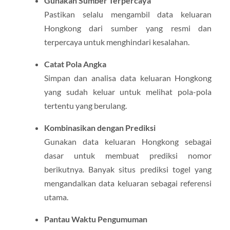
Gunakan Sumber Terpercaya
Pastikan selalu mengambil data keluaran
Hongkong dari sumber yang resmi dan
terpercaya untuk menghindari kesalahan.
Catat Pola Angka
Simpan dan analisa data keluaran Hongkong
yang sudah keluar untuk melihat pola-pola
tertentu yang berulang.
Kombinasikan dengan Prediksi
Gunakan data keluaran Hongkong sebagai
dasar untuk membuat prediksi nomor
berikutnya. Banyak situs prediksi togel yang
mengandalkan data keluaran sebagai referensi
utama.
Pantau Waktu Pengumuman