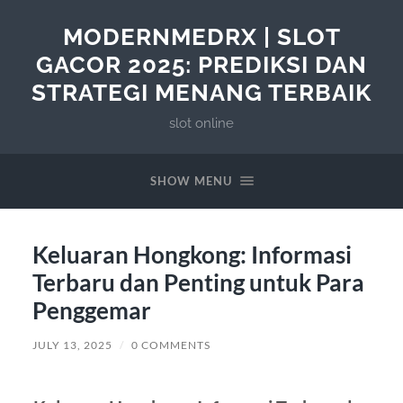
MODERNMEDRX | SLOT
GACOR 2025: PREDIKSI DAN
STRATEGI MENANG TERBAIK
slot online
SHOW MENU
Keluaran Hongkong: Informasi
Terbaru dan Penting untuk Para
Penggemar
JULY 13, 2025
/
0 COMMENTS