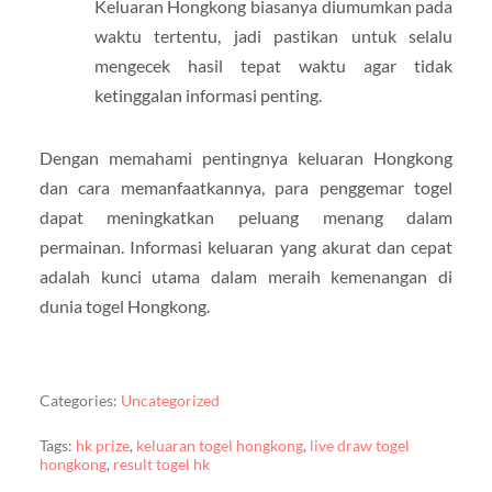
Keluaran Hongkong biasanya diumumkan pada
waktu tertentu, jadi pastikan untuk selalu
mengecek hasil tepat waktu agar tidak
ketinggalan informasi penting.
Dengan memahami pentingnya keluaran Hongkong
dan cara memanfaatkannya, para penggemar togel
dapat meningkatkan peluang menang dalam
permainan. Informasi keluaran yang akurat dan cepat
adalah kunci utama dalam meraih kemenangan di
dunia togel Hongkong.
Categories:
Uncategorized
Tags:
hk prize
,
keluaran togel hongkong
,
live draw togel
hongkong
,
result togel hk