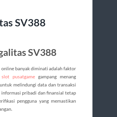
tas SV388
alitas SV388
online banyak diminati adalah faktor
s
slot pusatgame
gampang menang
untuk melindungi data dan transaksi
informasi pribadi dan finansial tetap
verifikasi pengguna yang memastikan
rangan.