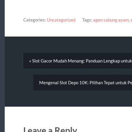
Categories:
Uncategorized
Tags:
agen sabung ayam
,
« Slot Gacor Mudah Menang: Panduan Lengkap untu
Mengenal Slot Depo 10K: Pilihan Tepat untuk P
Leave a Reply