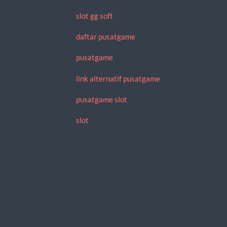
slot gg soft
daftar pusatgame
pusatgame
link alternatif pusatgame
pusatgame slot
slot