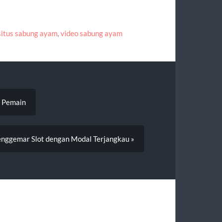
situs sabung ayam
,
video sabung ayam
k Pemain
enggemar Slot dengan Modal Terjangkau »