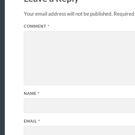
Your email address will not be published.
Required 
COMMENT
*
NAME
*
EMAIL
*