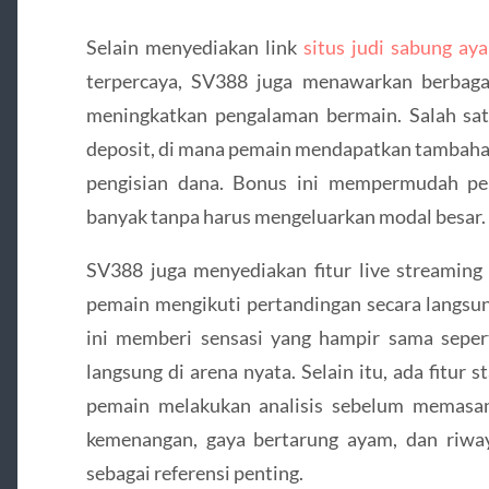
Selain menyediakan link
situs judi sabung ay
terpercaya, SV388 juga menawarkan berbaga
meningkatkan pengalaman bermain. Salah sa
deposit, di mana pemain mendapatkan tambahan
pengisian dana. Bonus ini mempermudah pe
banyak tanpa harus mengeluarkan modal besar.
SV388 juga menyediakan fitur live streamin
pemain mengikuti pertandingan secara langsun
ini memberi sensasi yang hampir sama sepe
langsung di arena nyata. Selain itu, ada fitur
pemain melakukan analisis sebelum memasan
kemenangan, gaya bertarung ayam, dan riwa
sebagai referensi penting.