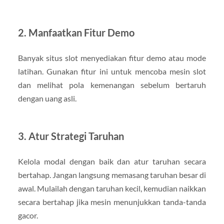
2. Manfaatkan Fitur Demo
Banyak situs slot menyediakan fitur demo atau mode
latihan. Gunakan fitur ini untuk mencoba mesin slot
dan melihat pola kemenangan sebelum bertaruh
dengan uang asli.
3. Atur Strategi Taruhan
Kelola modal dengan baik dan atur taruhan secara
bertahap. Jangan langsung memasang taruhan besar di
awal. Mulailah dengan taruhan kecil, kemudian naikkan
secara bertahap jika mesin menunjukkan tanda-tanda
gacor.