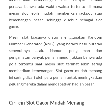
percaya bahwa ada waktu-waktu tertentu di mana
mesin slot lebih mudah memberikan jackpot atau
kemenangan besar, sehingga disebut sebagai slot
gacor.
Mesin slot biasanya diatur menggunakan Random
Number Generator (RNG), yang berarti hasil putaran
sepenuhnya acak. Namun, pengalaman dan
pengamatan banyak pemain menunjukkan bahwa ada
pola tertentu saat mesin slot terlihat lebih sering
memberikan kemenangan. Slot gacor mudah menang
ini sering dicari oleh para pemain untuk meningkatkan
peluang mereka dalam mendapatkan hadiah besar.
Ciri-ciri Slot Gacor Mudah Menang