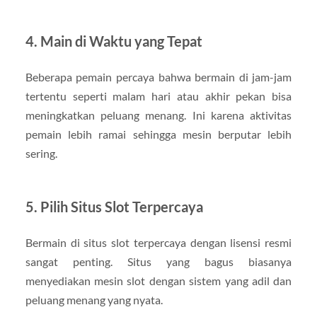
4. Main di Waktu yang Tepat
Beberapa pemain percaya bahwa bermain di jam-jam
tertentu seperti malam hari atau akhir pekan bisa
meningkatkan peluang menang. Ini karena aktivitas
pemain lebih ramai sehingga mesin berputar lebih
sering.
5. Pilih Situs Slot Terpercaya
Bermain di situs slot terpercaya dengan lisensi resmi
sangat penting. Situs yang bagus biasanya
menyediakan mesin slot dengan sistem yang adil dan
peluang menang yang nyata.