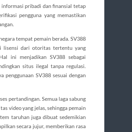
informasi pribadi dan finansial tetap
verifikasi pengguna yang memastikan
rangan.
 negara tempat pemain berada. SV388
 lisensi dari otoritas tertentu yang
Hal ini menjadikan SV388 sebagai
dingkan situs ilegal tanpa regulasi.
wa penggunaan SV388 sesuai dengan
oses pertandingan. Semua laga sabung
tas video yang jelas, sehingga pemain
stem taruhan juga dibuat sedemikian
pilkan secara jujur, memberikan rasa