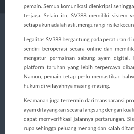
pemain. Semua komunikasi dienkripsi sehingga 
terjaga. Selain itu, SV388 memiliki sistem 
setiap akun adalah asli, mengurangi risiko kecu
Legalitas SV388 bergantung pada peraturan di
sendiri beroperasi secara online dan memiliki
mengatur permainan sabung ayam digital. 
platform taruhan yang lebih terpercaya diban
Namun, pemain tetap perlu memastikan bah
hukum di wilayahnya masing-masing.
Keamanan juga tercermin dari transparansi pr
ayam ditayangkan secara langsung dengan kuali
dapat memverifikasi jalannya pertarungan. Si
rupa sehingga peluang menang dan kalah ditam