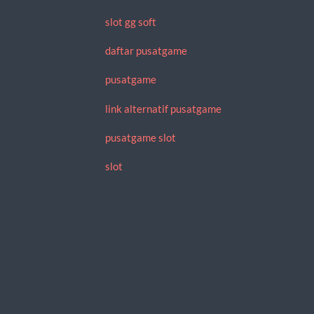
slot gg soft
daftar pusatgame
pusatgame
link alternatif pusatgame
pusatgame slot
slot