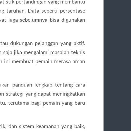
 statistik pertandingan yang membantu
g taruhan. Data seperti persentase
yat laga sebelumnya bisa digunakan
tau dukungan pelanggan yang aktif.
saja jika mengalami masalah teknis
gan ini membuat pemain merasa aman
akan panduan lengkap tentang cara
an strategi yang dapat meningkatkan
tu, terutama bagi pemain yang baru
ik, dan sistem keamanan yang baik,