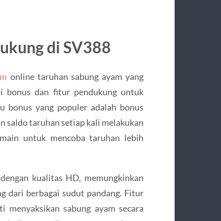
dukung di SV388
am
online taruhan sabung ayam yang
i bonus dan fitur pendukung untuk
tu bonus yang populer adalah bonus
 saldo taruhan setiap kali melakukan
main untuk mencoba taruhan lebih
g dengan kualitas HD, memungkinkan
g dari berbagai sudut pandang. Fitur
rti menyaksikan sabung ayam secara