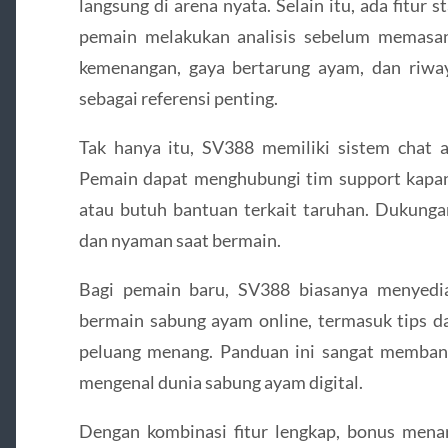
langsung di arena nyata. Selain itu, ada fitur
pemain melakukan analisis sebelum memasan
kemenangan, gaya bertarung ayam, dan riwa
sebagai referensi penting.
Tak hanya itu, SV388 memiliki sistem chat a
Pemain dapat menghubungi tim support kapan 
atau butuh bantuan terkait taruhan. Dukun
dan nyaman saat bermain.
Bagi pemain baru, SV388 biasanya menyedi
bermain sabung ayam online, termasuk tips d
peluang menang. Panduan ini sangat memban
mengenal dunia sabung ayam digital.
Dengan kombinasi fitur lengkap, bonus menar