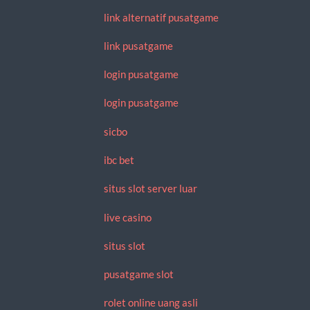
link alternatif pusatgame
link pusatgame
login pusatgame
login pusatgame
sicbo
ibc bet
situs slot server luar
live casino
situs slot
pusatgame slot
rolet online uang asli