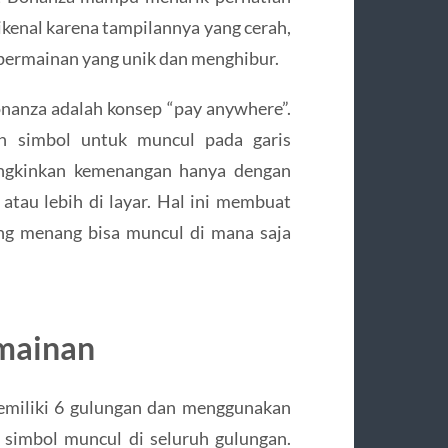
ikenal karena tampilannya yang cerah,
permainan yang unik dan menghibur.
onanza adalah konsep “pay anywhere”.
an simbol untuk muncul pada garis
ngkinkan kemenangan hanya dengan
tau lebih di layar. Hal ini membuat
ang menang bisa muncul di mana saja
mainan
miliki 6 gulungan dan menggunakan
simbol muncul di seluruh gulungan.