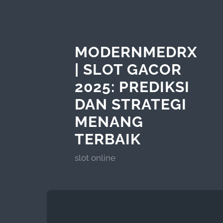
MODERNMEDRX
| SLOT GACOR
2025: PREDIKSI
DAN STRATEGI
MENANG
TERBAIK
slot online