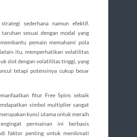
trategi sederhana namun efektif.
 taruhan sesuai dengan modal yang
isa membantu pemain memahami pola
lain itu, memperhatikan volatilitas
 slot dengan volatilitas tinggi, yang
ncul tetapi potensinya cukup besar
manfaatkan fitur Free Spins sebaik
mendapatkan simbol multiplier sangat
 merupakan kunci utama untuk meraih
ngingat permainan ini berbasis
adi faktor penting untuk menikmati