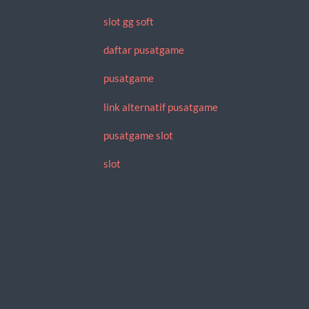
slot gg soft
daftar pusatgame
pusatgame
link alternatif pusatgame
pusatgame slot
slot