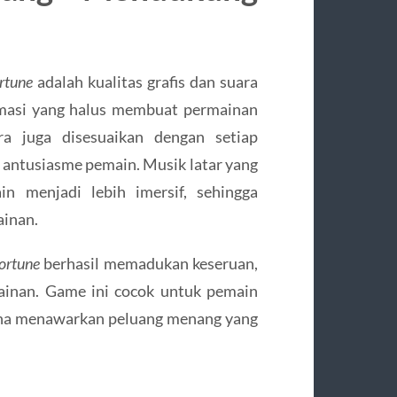
ortune
adalah kualitas grafis dan suara
imasi yang halus membuat permainan
a juga disesuaikan dengan setiap
antusiasme pemain. Musik latar yang
 menjadi lebih imersif, sehingga
ainan.
Fortune
berhasil memadukan keseruan,
ainan. Game ini cocok untuk pemain
ena menawarkan peluang menang yang