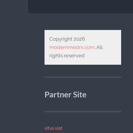
Copyright 2026
modernmedrx.com
. All
rights reserved
Partner Site
situs slot