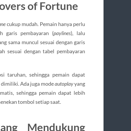
overs of Fortune
une
cukup mudah. Pemain hanya perlu
h garis pembayaran (
paylines
), lalu
yang sama muncul sesuai dengan garis
ah sesuai dengan tabel pembayaran
psi taruhan, sehingga pemain dapat
dimiliki. Ada juga mode
autoplay
yang
matis, sehingga pemain dapat lebih
menekan tombol setiap saat.
yang Mendukung