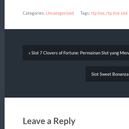
Categories:
Uncategorized
Tags:
rtp live
,
rtp live sl
« Slot 7 Clovers of Fortune: Permainan Slot yang M
Slot Sweet Bonanza
Leave a Reply