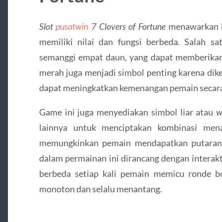
Slot
pusatwin
7 Clovers of Fortune
menawarkan b
memiliki nilai dan fungsi berbeda. Salah sa
semanggi empat daun, yang dapat memberikan b
merah juga menjadi simbol penting karena dik
dapat meningkatkan kemenangan pemain secara 
Game ini juga menyediakan simbol liar atau
w
lainnya untuk menciptakan kombinasi me
memungkinkan pemain mendapatkan putaran 
dalam permainan ini dirancang dengan interak
berbeda setiap kali pemain memicu ronde b
monoton dan selalu menantang.