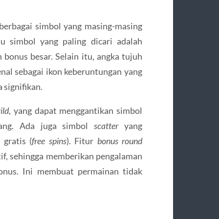
erbagai simbol yang masing-masing
tu simbol yang paling dicari adalah
onus besar. Selain itu, angka tujuh
enal sebagai ikon keberuntungan yang
signifikan.
ild
, yang dapat menggantikan simbol
nang. Ada juga simbol
scatter
yang
gratis (
free spins
). Fitur
bonus round
tif, sehingga memberikan pengalaman
onus. Ini membuat permainan tidak