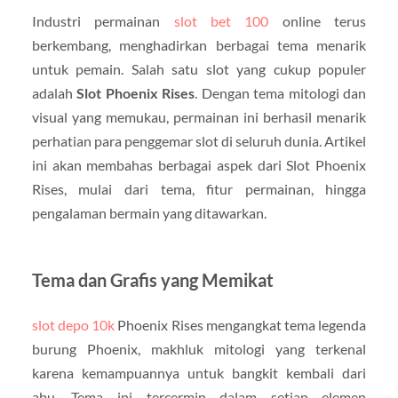
Industri permainan
slot bet 100
online terus
berkembang, menghadirkan berbagai tema menarik
untuk pemain. Salah satu slot yang cukup populer
adalah
Slot Phoenix Rises
. Dengan tema mitologi dan
visual yang memukau, permainan ini berhasil menarik
perhatian para penggemar slot di seluruh dunia. Artikel
ini akan membahas berbagai aspek dari Slot Phoenix
Rises, mulai dari tema, fitur permainan, hingga
pengalaman bermain yang ditawarkan.
Tema dan Grafis yang Memikat
slot depo 10k
Phoenix Rises mengangkat tema legenda
burung Phoenix, makhluk mitologi yang terkenal
karena kemampuannya untuk bangkit kembali dari
abu. Tema ini tercermin dalam setiap elemen