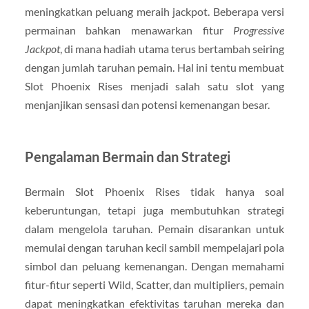
meningkatkan peluang meraih jackpot. Beberapa versi
permainan bahkan menawarkan fitur
Progressive
Jackpot
, di mana hadiah utama terus bertambah seiring
dengan jumlah taruhan pemain. Hal ini tentu membuat
Slot Phoenix Rises menjadi salah satu slot yang
menjanjikan sensasi dan potensi kemenangan besar.
Pengalaman Bermain dan Strategi
Bermain Slot Phoenix Rises tidak hanya soal
keberuntungan, tetapi juga membutuhkan strategi
dalam mengelola taruhan. Pemain disarankan untuk
memulai dengan taruhan kecil sambil mempelajari pola
simbol dan peluang kemenangan. Dengan memahami
fitur-fitur seperti Wild, Scatter, dan multipliers, pemain
dapat meningkatkan efektivitas taruhan mereka dan