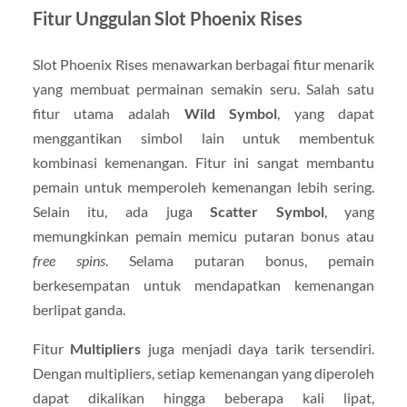
Fitur Unggulan Slot Phoenix Rises
Slot Phoenix Rises menawarkan berbagai fitur menarik
yang membuat permainan semakin seru. Salah satu
fitur utama adalah
Wild Symbol
, yang dapat
menggantikan simbol lain untuk membentuk
kombinasi kemenangan. Fitur ini sangat membantu
pemain untuk memperoleh kemenangan lebih sering.
Selain itu, ada juga
Scatter Symbol
, yang
memungkinkan pemain memicu putaran bonus atau
free spins
. Selama putaran bonus, pemain
berkesempatan untuk mendapatkan kemenangan
berlipat ganda.
Fitur
Multipliers
juga menjadi daya tarik tersendiri.
Dengan multipliers, setiap kemenangan yang diperoleh
dapat dikalikan hingga beberapa kali lipat,