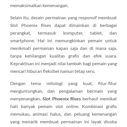
memaksimalkan kemenangan.
Selain itu, desain permainan yang responsif membuat
Slot Phoenix Rises dapat dimainkan di berbagai
perangkat, termasuk komputer, tablet, dan
smartphone. Hal ini memungkinkan pemain untuk
menikmati permainan kapan saja dan di mana saja,
tanpa kehilangan kualitas grafis dan efek suara.
Kepraktisan ini menjadi nilai tambah bagi pemain yang
mencari hiburan fleksibel namun tetap seru.
Dengan tema mitologi yang kuat, fitur-fitur
menguntungkan, dan pengalaman bermain yang
menyenangkan,
Slot Phoenix Rises
berhasil memikat
hati banyak pemain slot online. Kombinasi grafis
memukau, animasi halus, dan peluang kemenangan
yang menarik membuat permainan ini layak dicoba