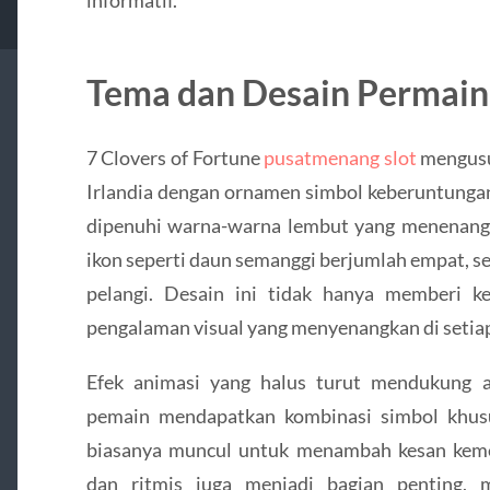
informatif.
Tema dan Desain Permai
7 Clovers of Fortune
pusatmenang slot
mengusu
Irlandia dengan ornamen simbol keberuntungan
dipenuhi warna-warna lembut yang menenangka
ikon seperti daun semanggi berjumlah empat, se
pelangi. Desain ini tidak hanya memberi ke
pengalaman visual yang menyenangkan di setiap
Efek animasi yang halus turut mendukung a
pemain mendapatkan kombinasi simbol khusu
biasanya muncul untuk menambah kesan keme
dan ritmis juga menjadi bagian penting,