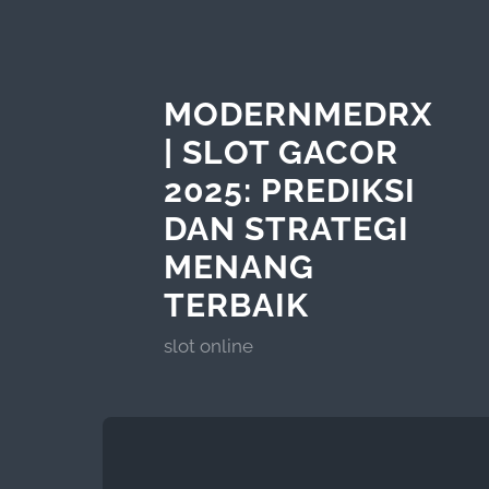
MODERNMEDRX
| SLOT GACOR
2025: PREDIKSI
DAN STRATEGI
MENANG
TERBAIK
slot online