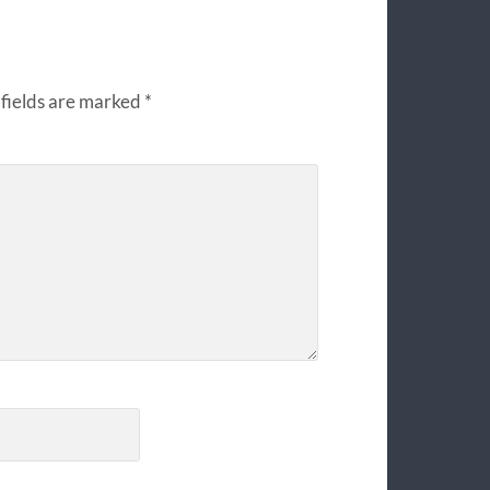
fields are marked
*