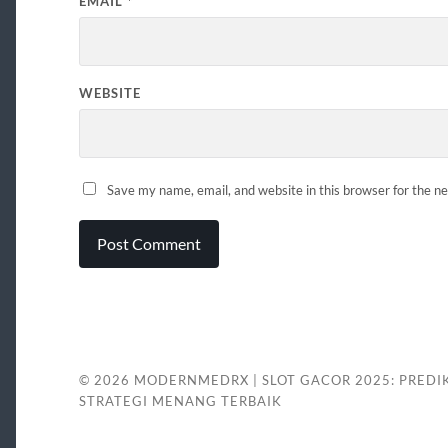
EMAIL
*
WEBSITE
Save my name, email, and website in this browser for the n
© 2026
MODERNMEDRX | SLOT GACOR 2025: PREDI
STRATEGI MENANG TERBAIK