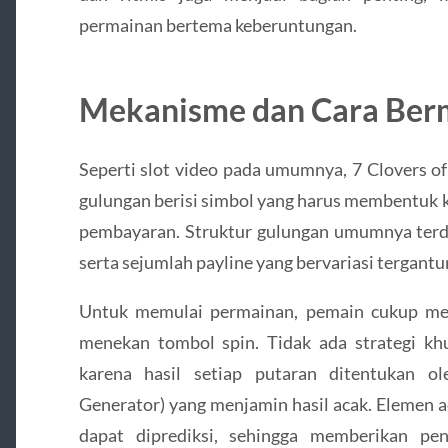
permainan bertema keberuntungan.
Mekanisme dan Cara Ber
Seperti slot video pada umumnya, 7 Clovers 
gulungan berisi simbol yang harus membentuk 
pembayaran. Struktur gulungan umumnya terdir
serta sejumlah payline yang bervariasi tergant
Untuk memulai permainan, pemain cukup memi
menekan tombol spin. Tidak ada strategi k
karena hasil setiap putaran ditentukan
Generator) yang menjamin hasil acak. Elemen a
dapat diprediksi, sehingga memberikan pe