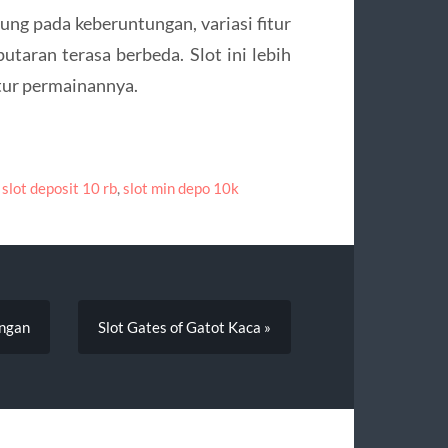
ng pada keberuntungan, variasi fitur
aran terasa berbeda. Slot ini lebih
itur permainannya.
,
slot deposit 10 rb
,
slot min depo 10k
ungan
Slot Gates of Gatot Kaca »