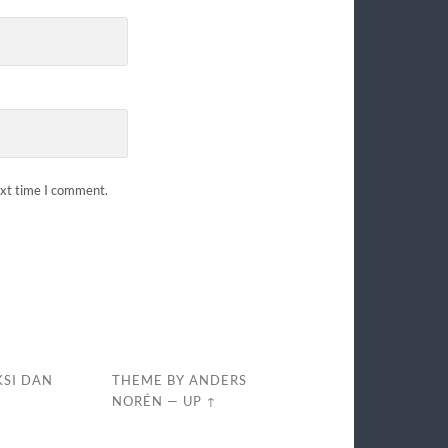
ext time I comment.
KSI DAN
THEME BY
ANDERS
NORÉN
—
UP ↑