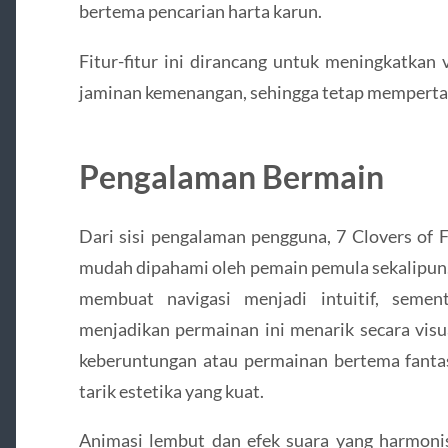
bertema pencarian harta karun.
Fitur-fitur ini dirancang untuk meningkatkan
jaminan kemenangan, sehingga tetap memperta
Pengalaman Bermain
Dari sisi pengalaman pengguna, 7 Clovers of
mudah dipahami oleh pemain pemula sekalipun
membuat navigasi menjadi intuitif, semen
menjadikan permainan ini menarik secara vis
keberuntungan atau permainan bertema fantasi
tarik estetika yang kuat.
Animasi lembut dan efek suara yang harmon