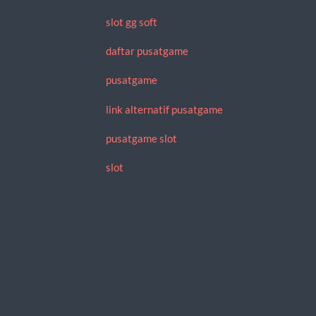
slot gg soft
daftar pusatgame
pusatgame
link alternatif pusatgame
pusatgame slot
slot