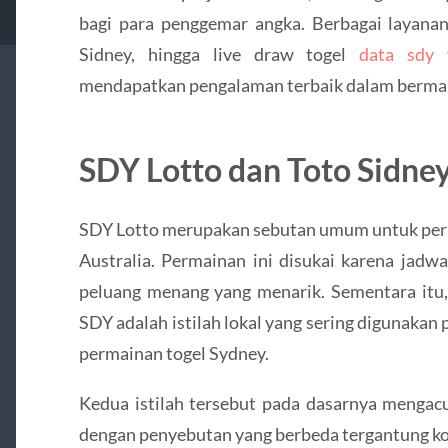
bagi para penggemar angka. Berbagai layanan
Sidney, hingga live draw togel
data sdy
t
mendapatkan pengalaman terbaik dalam bermai
SDY Lotto dan Toto Sidne
SDY Lotto merupakan sebutan umum untuk perma
Australia. Permainan ini disukai karena jadw
peluang menang yang menarik. Sementara itu, 
SDY adalah istilah lokal yang sering digunaka
permainan togel Sydney.
Kedua istilah tersebut pada dasarnya menga
dengan penyebutan yang berbeda tergantung ko