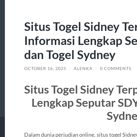
Situs Togel Sidney Te
Informasi Lengkap S
dan Togel Sydney
OCTOBER 16, 2025
/
ALENKA
/
0 COMMENTS
Situs Togel Sidney Ter
Lengkap Seputar SDY
Sydn
Dalam dunia perjudian online, situs togel Sidne