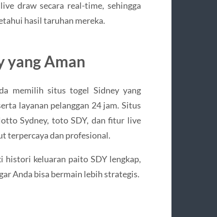
live draw secara real-time, sehingga
tahui hasil taruhan mereka.
ey yang Aman
a memilih situs togel Sidney yang
 serta layanan pelanggan 24 jam. Situs
tto Sydney, toto SDY, dan fitur live
ut terpercaya dan profesional.
ki histori keluaran paito SDY lengkap,
gar Anda bisa bermain lebih strategis.