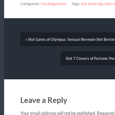
Categories:
Uncategorized
Tags:
live draw sdy
,
lotto 
« Slot Gates of Olympus: Sensasi Bermain Slot Berte
Slot 7 Clovers of Fortune: P
Leave a Reply
Your email address will not be published.
Required 