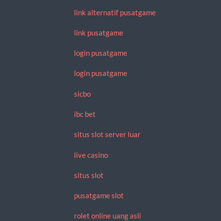
link alternatif pusatgame
link pusatgame
login pusatgame
login pusatgame
sicbo
ibc bet
situs slot server luar
live casino
situs slot
pusatgame slot
rolet online uang asli