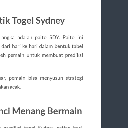
tik Togel Sydney
 angka adalah paito SDY. Paito ini
dari hari ke hari dalam bentuk tabel
 oleh pemain untuk membuat prediksi
uar, pemain bisa menyusun strategi
akan acak.
unci Menang Bermain
 prediksi togel Sydney setiap hari.