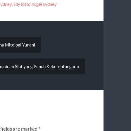
sydney
,
sdy lotto
,
togel sydney
ma Mitologi Yunani
ermainan Slot yang Penuh Keberuntungan »
fields are marked
*