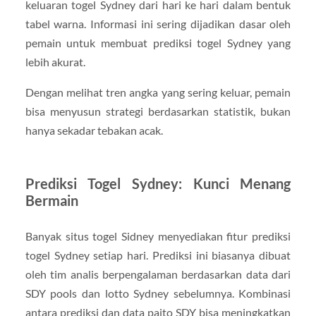
keluaran togel Sydney dari hari ke hari dalam bentuk
tabel warna. Informasi ini sering dijadikan dasar oleh
pemain untuk membuat prediksi togel Sydney yang
lebih akurat.
Dengan melihat tren angka yang sering keluar, pemain
bisa menyusun strategi berdasarkan statistik, bukan
hanya sekadar tebakan acak.
Prediksi Togel Sydney: Kunci Menang
Bermain
Banyak situs togel Sidney menyediakan fitur prediksi
togel Sydney setiap hari. Prediksi ini biasanya dibuat
oleh tim analis berpengalaman berdasarkan data dari
SDY pools dan lotto Sydney sebelumnya. Kombinasi
antara prediksi dan data paito SDY bisa meningkatkan