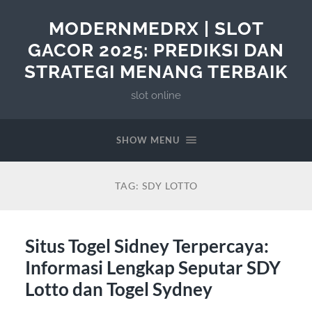
MODERNMEDRX | SLOT
GACOR 2025: PREDIKSI DAN
STRATEGI MENANG TERBAIK
slot online
SHOW MENU
TAG:
SDY LOTTO
Situs Togel Sidney Terpercaya:
Informasi Lengkap Seputar SDY
Lotto dan Togel Sydney