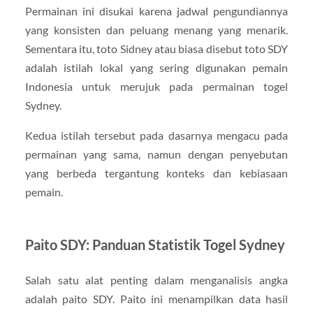
Permainan ini disukai karena jadwal pengundiannya
yang konsisten dan peluang menang yang menarik.
Sementara itu, toto Sidney atau biasa disebut toto SDY
adalah istilah lokal yang sering digunakan pemain
Indonesia untuk merujuk pada permainan togel
Sydney.
Kedua istilah tersebut pada dasarnya mengacu pada
permainan yang sama, namun dengan penyebutan
yang berbeda tergantung konteks dan kebiasaan
pemain.
Paito SDY: Panduan Statistik Togel Sydney
Salah satu alat penting dalam menganalisis angka
adalah paito SDY. Paito ini menampilkan data hasil