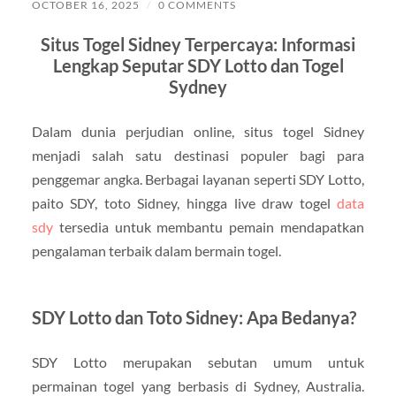
OCTOBER 16, 2025
/
0 COMMENTS
Situs Togel Sidney Terpercaya: Informasi
Lengkap Seputar SDY Lotto dan Togel
Sydney
Dalam dunia perjudian online, situs togel Sidney
menjadi salah satu destinasi populer bagi para
penggemar angka. Berbagai layanan seperti SDY Lotto,
paito SDY, toto Sidney, hingga live draw togel
data
sdy
tersedia untuk membantu pemain mendapatkan
pengalaman terbaik dalam bermain togel.
SDY Lotto dan Toto Sidney: Apa Bedanya?
SDY Lotto merupakan sebutan umum untuk
permainan togel yang berbasis di Sydney, Australia.