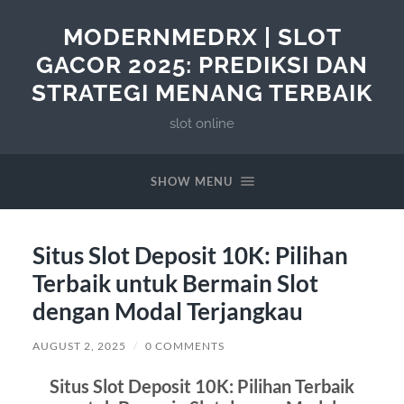
MODERNMEDRX | SLOT
GACOR 2025: PREDIKSI DAN
STRATEGI MENANG TERBAIK
slot online
SHOW MENU
Situs Slot Deposit 10K: Pilihan
Terbaik untuk Bermain Slot
dengan Modal Terjangkau
AUGUST 2, 2025
/
0 COMMENTS
Situs Slot Deposit 10K: Pilihan Terbaik