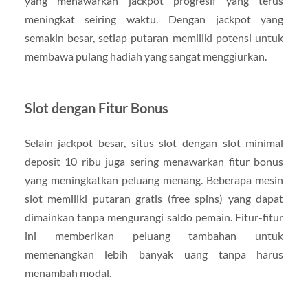
yang menawarkan jackpot progresif yang terus
meningkat seiring waktu. Dengan jackpot yang
semakin besar, setiap putaran memiliki potensi untuk
membawa pulang hadiah yang sangat menggiurkan.
Slot dengan Fitur Bonus
Selain jackpot besar, situs slot dengan slot minimal
deposit 10 ribu juga sering menawarkan fitur bonus
yang meningkatkan peluang menang. Beberapa mesin
slot memiliki putaran gratis (free spins) yang dapat
dimainkan tanpa mengurangi saldo pemain. Fitur-fitur
ini memberikan peluang tambahan untuk
memenangkan lebih banyak uang tanpa harus
menambah modal.