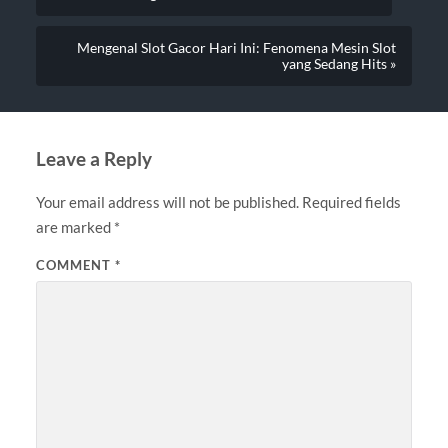
Mengenal Slot Gacor Hari Ini: Fenomena Mesin Slot
yang Sedang Hits »
Leave a Reply
Your email address will not be published.
Required fields
are marked
*
COMMENT
*