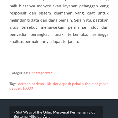
baik biasanya menyediakan layanan pelanggan yang
responsif dan sistem keamanan yang kuat untuk
melindungi data dan dana pemain. Selain itu, pastikan
situs tersebut menawarkan permainan slot dari
penyedia perangkat lunak terkemuka, sehingga
kualitas permainannya dapat terjamin.
Categories:
Uncategorized
Tags:
daftar slot depo 10k
,
slot deposit pakai pulsa
,
slot gacor
deposit 10000
« Slot Ways of the Qilin: Mengenal Permainan Slot
Bertema Mitologi Asia