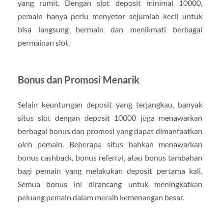
yang rumit. Dengan slot deposit minimal 10000,
pemain hanya perlu menyetor sejumlah kecil untuk
bisa langsung bermain dan menikmati berbagai
permainan slot.
Bonus dan Promosi Menarik
Selain keuntungan deposit yang terjangkau, banyak
situs slot dengan deposit 10000 juga menawarkan
berbagai bonus dan promosi yang dapat dimanfaatkan
oleh pemain. Beberapa situs bahkan menawarkan
bonus cashback, bonus referral, atau bonus tambahan
bagi pemain yang melakukan deposit pertama kali.
Semua bonus ini dirancang untuk meningkatkan
peluang pemain dalam meraih kemenangan besar.