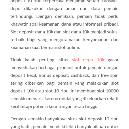
deposit 10 ribu terpercaya menjamin setiap transaksi
depo dilakukan dengan aman dan data pemain
terlindungi. Dengan demikian, pemain tidak perlu
khawatir soal keamanan dana atau informasi pribadi.
Slot deposit dana 10k dan slot dana 10k menjadi solusi
terbaik bagi yang mengutamakan kenyamanan dan
keamanan saat bermain slot online.
Tidak kalah penting, situs
slot depo 10k
gacor
menyediakan berbagai promosi untuk pemain dengan
deposit kecil. Bonus deposit, cashback, dan free spin
sering diberikan bagi pemain yang melakukan slot
deposit 10k atau slot 10 ribu. Ini membuat slot 10000
semakin menarik karena modal yang dikeluarkan relatif
kecil tetapi potensi keuntungan tetap tinggi.
Dengan semakin banyaknya situs slot deposit 10 ribu
yang hadir, pemain memiliki lebih banyak pilihan untuk