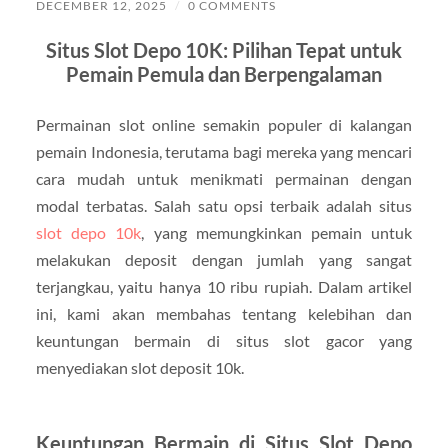
DECEMBER 12, 2025
/
0 COMMENTS
Situs Slot Depo 10K: Pilihan Tepat untuk
Pemain Pemula dan Berpengalaman
Permainan slot online semakin populer di kalangan
pemain Indonesia, terutama bagi mereka yang mencari
cara mudah untuk menikmati permainan dengan
modal terbatas. Salah satu opsi terbaik adalah situs
slot depo 10k
, yang memungkinkan pemain untuk
melakukan deposit dengan jumlah yang sangat
terjangkau, yaitu hanya 10 ribu rupiah. Dalam artikel
ini, kami akan membahas tentang kelebihan dan
keuntungan bermain di situs slot gacor yang
menyediakan slot deposit 10k.
Keuntungan Bermain di Situs Slot Depo