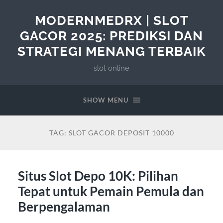
MODERNMEDRX | SLOT
GACOR 2025: PREDIKSI DAN
STRATEGI MENANG TERBAIK
slot online
SHOW MENU
TAG:
SLOT GACOR DEPOSIT 10000
Situs Slot Depo 10K: Pilihan
Tepat untuk Pemain Pemula dan
Berpengalaman