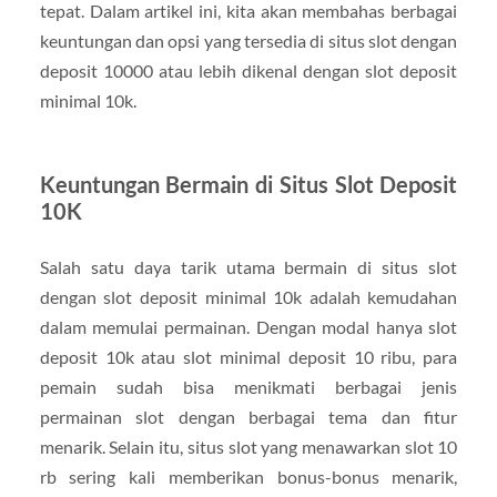
tepat. Dalam artikel ini, kita akan membahas berbagai
keuntungan dan opsi yang tersedia di situs slot dengan
deposit 10000 atau lebih dikenal dengan slot deposit
minimal 10k.
Keuntungan Bermain di Situs Slot Deposit
10K
Salah satu daya tarik utama bermain di situs slot
dengan slot deposit minimal 10k adalah kemudahan
dalam memulai permainan. Dengan modal hanya slot
deposit 10k atau slot minimal deposit 10 ribu, para
pemain sudah bisa menikmati berbagai jenis
permainan slot dengan berbagai tema dan fitur
menarik. Selain itu, situs slot yang menawarkan slot 10
rb sering kali memberikan bonus-bonus menarik,