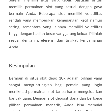
memilih permainan slot yang sesuai dengan gaya
bermain Anda. Beberapa slot memiliki volatilitas
rendah yang memberikan kemenangan kecil namun
sering, sementara yang lainnya memiliki volatilitas
tinggi dengan hadiah besar yang jarang keluar. Pilihlah
sesuai dengan preferensi dan tingkat kenyamanan
Anda.
Kesimpulan
Bermain di situs slot depo 10k adalah pilihan yang
sangat menguntungkan bagi pemain yang ingin
menikmati permainan slot tanpa harus mengeluarkan
banyak uang. Dengan slot deposit dana dan berbagai
pilihan permainan menarik, Anda bisa memulai