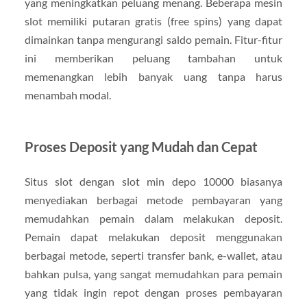
yang meningkatkan peluang menang. Beberapa mesin
slot memiliki putaran gratis (free spins) yang dapat
dimainkan tanpa mengurangi saldo pemain. Fitur-fitur
ini memberikan peluang tambahan untuk
memenangkan lebih banyak uang tanpa harus
menambah modal.
Proses Deposit yang Mudah dan Cepat
Situs slot dengan slot min depo 10000 biasanya
menyediakan berbagai metode pembayaran yang
memudahkan pemain dalam melakukan deposit.
Pemain dapat melakukan deposit menggunakan
berbagai metode, seperti transfer bank, e-wallet, atau
bahkan pulsa, yang sangat memudahkan para pemain
yang tidak ingin repot dengan proses pembayaran