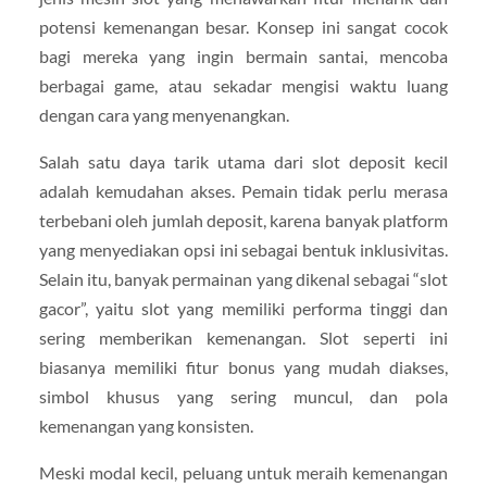
potensi kemenangan besar. Konsep ini sangat cocok
bagi mereka yang ingin bermain santai, mencoba
berbagai game, atau sekadar mengisi waktu luang
dengan cara yang menyenangkan.
Salah satu daya tarik utama dari slot deposit kecil
adalah kemudahan akses. Pemain tidak perlu merasa
terbebani oleh jumlah deposit, karena banyak platform
yang menyediakan opsi ini sebagai bentuk inklusivitas.
Selain itu, banyak permainan yang dikenal sebagai “slot
gacor”, yaitu slot yang memiliki performa tinggi dan
sering memberikan kemenangan. Slot seperti ini
biasanya memiliki fitur bonus yang mudah diakses,
simbol khusus yang sering muncul, dan pola
kemenangan yang konsisten.
Meski modal kecil, peluang untuk meraih kemenangan