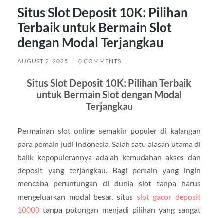
Situs Slot Deposit 10K: Pilihan
Terbaik untuk Bermain Slot
dengan Modal Terjangkau
AUGUST 2, 2025
/
0 COMMENTS
Situs Slot Deposit 10K: Pilihan Terbaik
untuk Bermain Slot dengan Modal
Terjangkau
Permainan slot online semakin populer di kalangan
para pemain judi Indonesia. Salah satu alasan utama di
balik kepopulerannya adalah kemudahan akses dan
deposit yang terjangkau. Bagi pemain yang ingin
mencoba peruntungan di dunia slot tanpa harus
mengeluarkan modal besar, situs
slot gacor deposit
10000
tanpa potongan
menjadi pilihan yang sangat