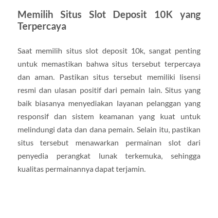
Memilih Situs Slot Deposit 10K yang
Terpercaya
Saat memilih situs slot deposit 10k, sangat penting
untuk memastikan bahwa situs tersebut terpercaya
dan aman. Pastikan situs tersebut memiliki lisensi
resmi dan ulasan positif dari pemain lain. Situs yang
baik biasanya menyediakan layanan pelanggan yang
responsif dan sistem keamanan yang kuat untuk
melindungi data dan dana pemain. Selain itu, pastikan
situs tersebut menawarkan permainan slot dari
penyedia perangkat lunak terkemuka, sehingga
kualitas permainannya dapat terjamin.