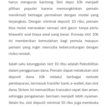
harus menguras kantong. Slot depo 10k menjadi
pilihan populer karena memungkinkan pemain
menikmati berbagai permainan dengan modal yang
terjangkau. Dengan minimal deposit 10 ribu, pemain
bisa mulai merasakan sensasi slot gacor tanpa perlu
khawatir soal biaya awal yang besar. Konsep slot 10k
ini memberikan kemudahan bagi pemula maupun
pemain yang ingin mencoba keberuntungan dengan
risiko rendah.
Salah satu keunggulan slot 10 ribu adalah fleksibilitas
dalam penggunaan dana. Pemain dapat melakukan slot
deposit dana 10k melalui berbagai metode
pembayaran, termasuk transfer bank, e-wallet, dan slot
dana. Sistem ini memastikan transaksi cepat dan aman,
sehingga pengalaman bermain menjadi lebih nyaman.
Selain itu, slot deposit minimal 10 ribu juga membuka