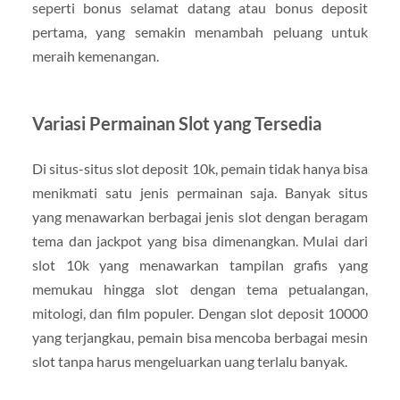
seperti bonus selamat datang atau bonus deposit
pertama, yang semakin menambah peluang untuk
meraih kemenangan.
Variasi Permainan Slot yang Tersedia
Di situs-situs slot deposit 10k, pemain tidak hanya bisa
menikmati satu jenis permainan saja. Banyak situs
yang menawarkan berbagai jenis slot dengan beragam
tema dan jackpot yang bisa dimenangkan. Mulai dari
slot 10k yang menawarkan tampilan grafis yang
memukau hingga slot dengan tema petualangan,
mitologi, dan film populer. Dengan slot deposit 10000
yang terjangkau, pemain bisa mencoba berbagai mesin
slot tanpa harus mengeluarkan uang terlalu banyak.