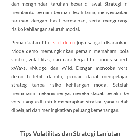
dan menghindari taruhan besar di awal. Strategi ini
membantu pemain bermain lebih lama, menyesuaikan
taruhan dengan hasil permainan, serta mengurangi
risiko kehilangan seluruh modal.
Pemanfaatan fitur
slot demo
juga sangat disarankan.
Mode demo memungkinkan pemain memahami pola
simbol, volatilitas, dan cara kerja fitur bonus seperti
xWays, xNudge, dan Wild. Dengan mencoba versi
demo terlebih dahulu, pemain dapat mempelajari
strategi tanpa risiko kehilangan modal. Setelah
memahami mekanismenya, mereka dapat beralih ke
versi uang asli untuk menerapkan strategi yang sudah
dipelajari dan meningkatkan peluang kemenangan.
Tips Volatilitas dan Strategi Lanjutan