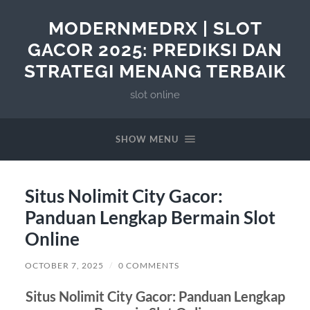
MODERNMEDRX | SLOT
GACOR 2025: PREDIKSI DAN
STRATEGI MENANG TERBAIK
slot online
SHOW MENU
Situs Nolimit City Gacor:
Panduan Lengkap Bermain Slot
Online
OCTOBER 7, 2025
/
0 COMMENTS
Situs Nolimit City Gacor: Panduan Lengkap