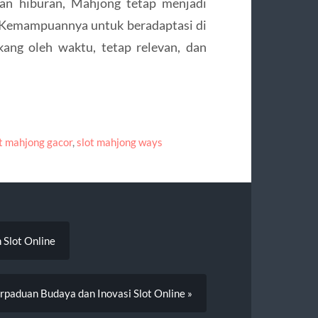
dan hiburan, Mahjong tetap menjadi
. Kemampuannya untuk beradaptasi di
ang oleh waktu, tetap relevan, dan
t mahjong gacor
,
slot mahjong ways
 Slot Online
paduan Budaya dan Inovasi Slot Online »