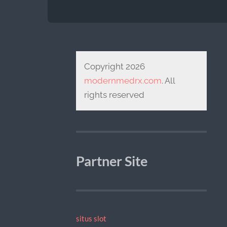
Copyright 2026
modernmedrx.com
. All
rights reserved
Partner Site
situs slot