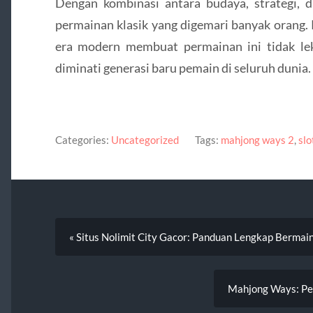
Dengan kombinasi antara budaya, strategi, 
permainan klasik yang digemari banyak orang
era modern membuat permainan ini tidak lek
diminati generasi baru pemain di seluruh dunia.
Categories:
Uncategorized
Tags:
mahjong ways 2
,
slo
« Situs Nolimit City Gacor: Panduan Lengkap Bermain
Mahjong Ways: Per