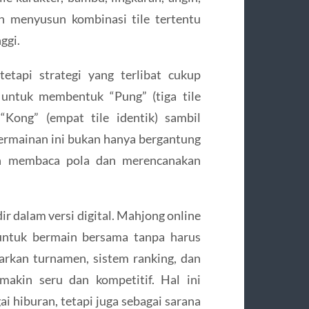
h menyusun kombinasi tile tertentu
ggi.
tapi strategi yang terlibat cukup
untuk membentuk “Pung” (tiga tile
 “Kong” (empat tile identik) sambil
rmainan ini bukan hanya bergantung
an membaca pola dan merencanakan
r dalam versi digital. Mahjong online
untuk bermain bersama tanpa harus
arkan turnamen, sistem ranking, dan
makin seru dan kompetitif. Hal ini
i hiburan, tetapi juga sebagai sarana