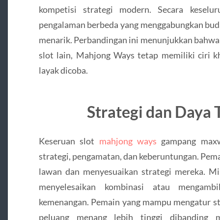
kompetisi strategi modern. Secara kesel
pengalaman berbeda yang menggabungkan budaya,
menarik. Perbandingan ini menunjukkan bahwa
slot lain, Mahjong Ways tetap memiliki ciri
layak dicoba.
Strategi dan Daya 
Keseruan slot
mahjong ways
gampang maxwi
strategi, pengamatan, dan keberuntungan. Pemai
lawan dan menyesuaikan strategi mereka. Mis
menyelesaikan kombinasi atau mengamb
kemenangan. Pemain yang mampu mengatur stra
peluang menang lebih tinggi dibanding 