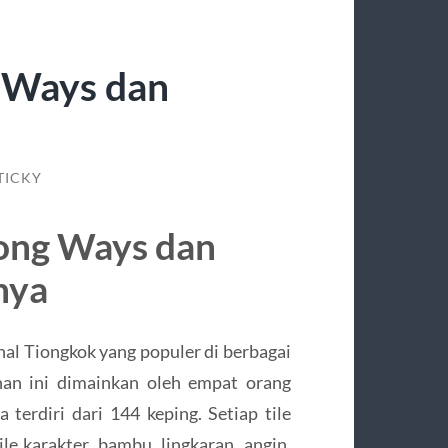
 Ways dan
TICKY
ong Ways dan
nya
l Tiongkok yang populer di berbagai
nan ini dimainkan oleh empat orang
terdiri dari 144 keping. Setiap tile
ile karakter, bambu, lingkaran, angin,