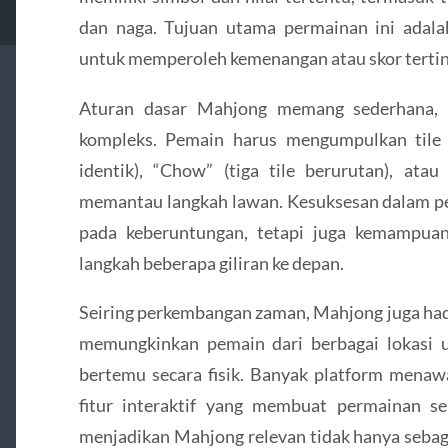
dan naga. Tujuan utama permainan ini adala
untuk memperoleh kemenangan atau skor tertin
Aturan dasar Mahjong memang sederhana, te
kompleks. Pemain harus mengumpulkan tile 
identik), “Chow” (tiga tile berurutan), atau
memantau langkah lawan. Kesuksesan dalam pe
pada keberuntungan, tetapi juga kemampu
langkah beberapa giliran ke depan.
Seiring perkembangan zaman, Mahjong juga hadi
memungkinkan pemain dari berbagai lokasi 
bertemu secara fisik. Banyak platform menaw
fitur interaktif yang membuat permainan se
menjadikan Mahjong relevan tidak hanya sebaga