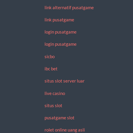
link alternatif pusatgame
link pusatgame
login pusatgame
login pusatgame
sicbo
ibc bet
situs slot server luar
live casino
situs slot
pusatgame slot
rolet online uang asli