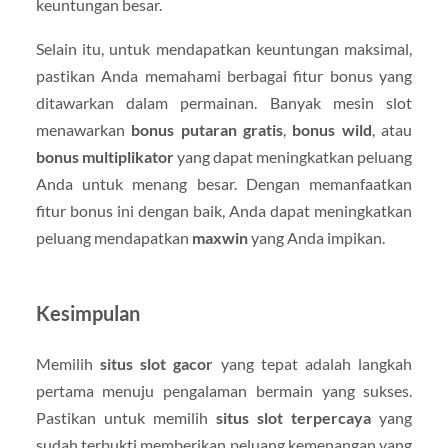
keuntungan besar.
Selain itu, untuk mendapatkan keuntungan maksimal,
pastikan Anda memahami berbagai fitur bonus yang
ditawarkan dalam permainan. Banyak mesin slot
menawarkan
bonus putaran gratis
,
bonus wild
, atau
bonus multiplikator
yang dapat meningkatkan peluang
Anda untuk menang besar. Dengan memanfaatkan
fitur bonus ini dengan baik, Anda dapat meningkatkan
peluang mendapatkan
maxwin
yang Anda impikan.
Kesimpulan
Memilih
situs slot gacor
yang tepat adalah langkah
pertama menuju pengalaman bermain yang sukses.
Pastikan untuk memilih
situs slot terpercaya
yang
sudah terbukti memberikan peluang kemenangan yang