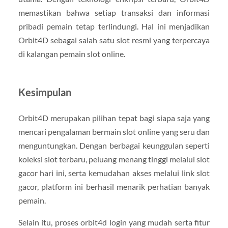
memastikan bahwa setiap transaksi dan informasi
pribadi pemain tetap terlindungi. Hal ini menjadikan
Orbit4D sebagai salah satu slot resmi yang terpercaya
di kalangan pemain slot online.
Kesimpulan
Orbit4D merupakan pilihan tepat bagi siapa saja yang
mencari pengalaman bermain slot online yang seru dan
menguntungkan. Dengan berbagai keunggulan seperti
koleksi slot terbaru, peluang menang tinggi melalui slot
gacor hari ini, serta kemudahan akses melalui link slot
gacor, platform ini berhasil menarik perhatian banyak
pemain.
Selain itu, proses orbit4d login yang mudah serta fitur