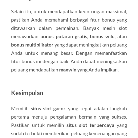
Selain itu, untuk mendapatkan keuntungan maksimal,
pastikan Anda memahami berbagai fitur bonus yang
ditawarkan dalam permainan. Banyak mesin slot
menawarkan
bonus putaran gratis
,
bonus wild
, atau
bonus multiplikator
yang dapat meningkatkan peluang
Anda untuk menang besar. Dengan memanfaatkan
fitur bonus ini dengan baik, Anda dapat meningkatkan
peluang mendapatkan
maxwin
yang Anda impikan.
Kesimpulan
Memilih
situs slot gacor
yang tepat adalah langkah
pertama menuju pengalaman bermain yang sukses.
Pastikan untuk memilih
situs slot terpercaya
yang
sudah terbukti memberikan peluang kemenangan yang