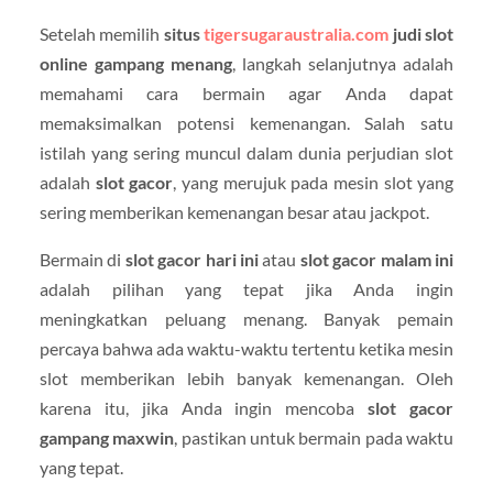
Setelah memilih
situs
tigersugaraustralia.com
judi slot
online gampang menang
, langkah selanjutnya adalah
memahami cara bermain agar Anda dapat
memaksimalkan potensi kemenangan. Salah satu
istilah yang sering muncul dalam dunia perjudian slot
adalah
slot gacor
, yang merujuk pada mesin slot yang
sering memberikan kemenangan besar atau jackpot.
Bermain di
slot gacor hari ini
atau
slot gacor malam ini
adalah pilihan yang tepat jika Anda ingin
meningkatkan peluang menang. Banyak pemain
percaya bahwa ada waktu-waktu tertentu ketika mesin
slot memberikan lebih banyak kemenangan. Oleh
karena itu, jika Anda ingin mencoba
slot gacor
gampang maxwin
, pastikan untuk bermain pada waktu
yang tepat.