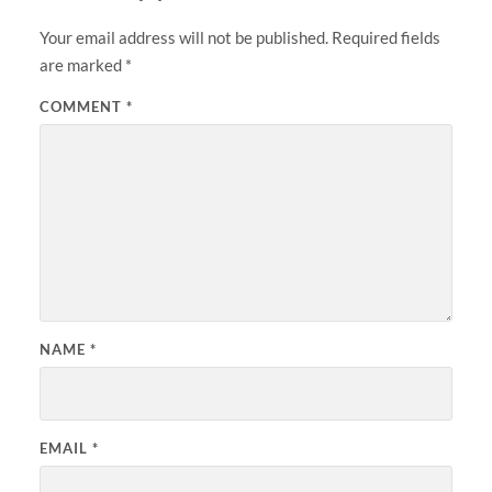
Your email address will not be published.
Required fields
are marked
*
COMMENT
*
NAME
*
EMAIL
*