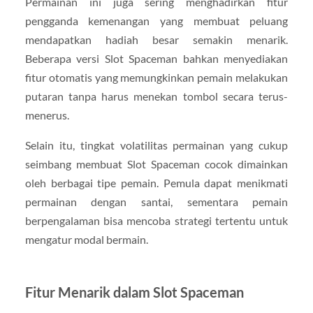
Permainan ini juga sering menghadirkan fitur
pengganda kemenangan yang membuat peluang
mendapatkan hadiah besar semakin menarik.
Beberapa versi Slot Spaceman bahkan menyediakan
fitur otomatis yang memungkinkan pemain melakukan
putaran tanpa harus menekan tombol secara terus-
menerus.
Selain itu, tingkat volatilitas permainan yang cukup
seimbang membuat Slot Spaceman cocok dimainkan
oleh berbagai tipe pemain. Pemula dapat menikmati
permainan dengan santai, sementara pemain
berpengalaman bisa mencoba strategi tertentu untuk
mengatur modal bermain.
Fitur Menarik dalam Slot Spaceman