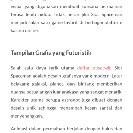
visual yang digunakan membuat suasana permainan
terasa lebih hidup. Tidak heran jika Slot Spaceman
menjadi salah satu game favorit di berbagai platform
kasino online.
Tampilan Grafis yang Futuristik
Salah satu daya tarik utama
daftar pusatwin
Slot
Spaceman adalah desain grafisnya yang modern. Latar
belakang galaksi, planet, dan bintang memberikan
nuansa petualangan luar angkasa yang sangat menarik.
Karakter utama berupa astronot juga dibuat dengan
desain unik sehingga menambah kesan santai dan
menyenangkan.
Animasi dalam permainan berjalan dengan halus dan