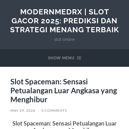
MODERNMEDRX | SLOT
GACOR 2025: PREDIKSI DAN
STRATEGI MENANG TERBAIK
slot online
SHOW MENU
Slot Spaceman: Sensasi
Petualangan Luar Angkasa yang
Menghibur
MAY 29, 2026
/
0 COMMENTS
Slot Spaceman: Sensasi Petualangan Luar