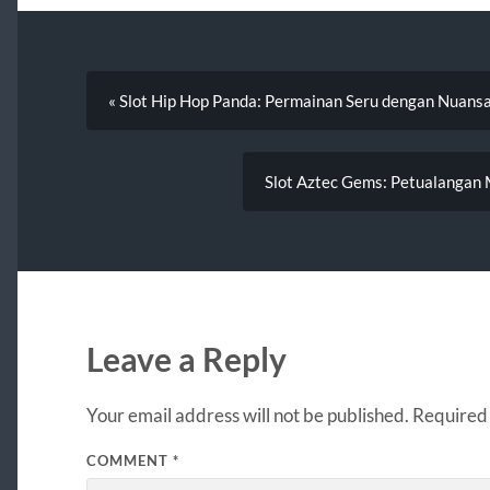
« Slot Hip Hop Panda: Permainan Seru dengan Nuans
Slot Aztec Gems: Petualangan
Leave a Reply
Your email address will not be published.
Required 
COMMENT
*