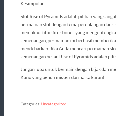
Kesimpulan
Slot Rise of Pyramids adalah pilihan yang sang
permainan slot dengan tema petualangan dan se
memukau, fitur-fitur bonus yang menguntungkan
kemenangan, permainan ini berhasil memberika
mendebarkan. Jika Anda mencari permainan slo
kemenangan besar, Rise of Pyramids adalah pili
Jangan lupa untuk bermain dengan bijak dan m
Kuno yang penuh misteri dan harta karun!
Categories:
Uncategorized