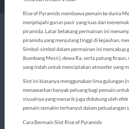
Rise of Pyramids membawa pemain ke dunia Me
menjelajahi gurun pasir yang luas dan menemuk
piramida. Latar belakang permainan ini menam
piramida yang menjulang tinggi di kejauhan, m
Simbol-simbol dalam permainan ini mencakup g
(kumbang Mesir), dewa Ra, serta patung firaun,
yang indah untuk menciptakan atmosfer yang 
Slot ini biasanya menggunakan lima gulungan (re
menawarkan banyak peluang bagi pemain untuk
visualnya yang menarik juga didukung oleh efe
pemain semakin terhanyut dalam petualangan se
Cara Bermain Slot Rise of Pyramids