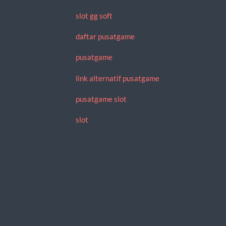
slot gg soft
daftar pusatgame
pusatgame
link alternatif pusatgame
pusatgame slot
slot