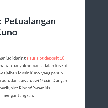
s: Petualangan
Kuno
r judi daring,
situs slot deposit 10
hatian banyak pemain adalah Rise of
 keajaiban Mesir Kuno, yang penuh
firaun, dan dewa-dewi Mesir. Dengan
narik, slot Rise of Pyramids
an menguntungkan.