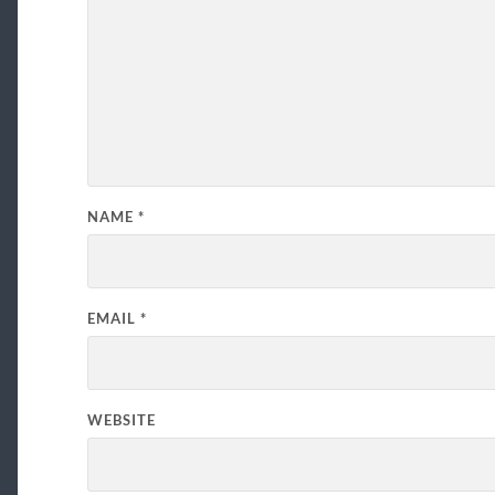
NAME
*
EMAIL
*
WEBSITE