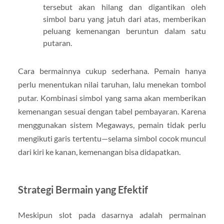
tersebut akan hilang dan digantikan oleh
simbol baru yang jatuh dari atas, memberikan
peluang kemenangan beruntun dalam satu
putaran.
Cara bermainnya cukup sederhana. Pemain hanya
perlu menentukan nilai taruhan, lalu menekan tombol
putar. Kombinasi simbol yang sama akan memberikan
kemenangan sesuai dengan tabel pembayaran. Karena
menggunakan sistem Megaways, pemain tidak perlu
mengikuti garis tertentu—selama simbol cocok muncul
dari kiri ke kanan, kemenangan bisa didapatkan.
Strategi Bermain yang Efektif
Meskipun slot pada dasarnya adalah permainan