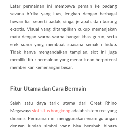
Latar permainan ini membawa pemain ke padang
savana Afrika yang luas, lengkap dengan berbagai
hewan liar seperti badak, singa, jerapah, dan burung
eksotis. Visual yang ditampilkan cukup memanjakan
mata dengan warna-warna hangat khas gurun, serta
efek suara yang membuat suasana semakin hidup.
Tidak hanya mengandalkan tampilan, slot ini juga
memiliki fitur permainan yang menarik dan berpotensi
memberikan kemenangan besar.
Fitur Utama dan Cara Bermain
Salah satu daya tarik utama dari Great Rhino
Megaways
slot situs hongkong
adalah sistem reel yang
dinamis. Permainan ini menggunakan enam gulungan
dengan jumlah simbol yang bisa berubah hingga