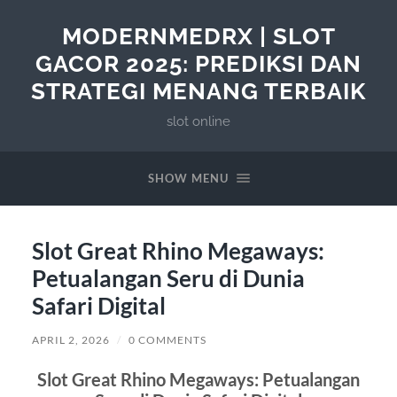
MODERNMEDRX | SLOT
GACOR 2025: PREDIKSI DAN
STRATEGI MENANG TERBAIK
slot online
SHOW MENU
Slot Great Rhino Megaways:
Petualangan Seru di Dunia
Safari Digital
APRIL 2, 2026
/
0 COMMENTS
Slot Great Rhino Megaways: Petualangan