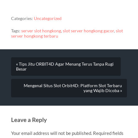
Categories:
Uncategorized
Tags:
server slot hongkong
,
slot server hongkong gacor
,
slot
server hongkong terbaru
« Tips Jitu ORBIT4D Agar Menang Terus Tanpa Rugi
Besar
Mengenal Situs Slot Orbit4D: Platform Slot Terbaru
yang Wajib Dicoba »
Leave a Reply
Your email address will not be published.
Required fields