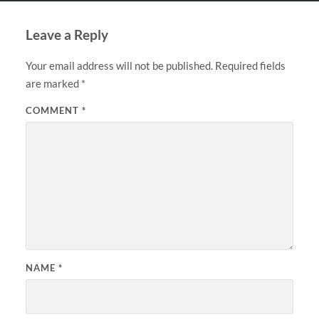
Leave a Reply
Your email address will not be published.
Required fields
are marked
*
COMMENT
*
NAME
*