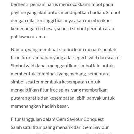
berhenti, pemain harus mencocokkan simbol pada
payline yang aktif untuk mendapatkan hadiah. Simbol
dengan nilai tertinggi biasanya akan memberikan
kemenangan terbesar, seperti simbol permata atau
pahlawan utama.
Namun, yang membuat slot ini lebih menarik adalah
fitur-fitur tambahan yang ada, seperti wild dan scatter.
Simbol wild dapat menggantikan simbol lain untuk
membentuk kombinasi yang menang, sementara
simbol scatter membuka kesempatan untuk
mengaktifkan fitur free spins, yang memberikan
putaran gratis dan kesempatan lebih banyak untuk
memenangkan hadiah besar.
Fitur Unggulan dalam Gem Saviour Conquest
Salah satu fitur paling menarik dari Gem Saviour