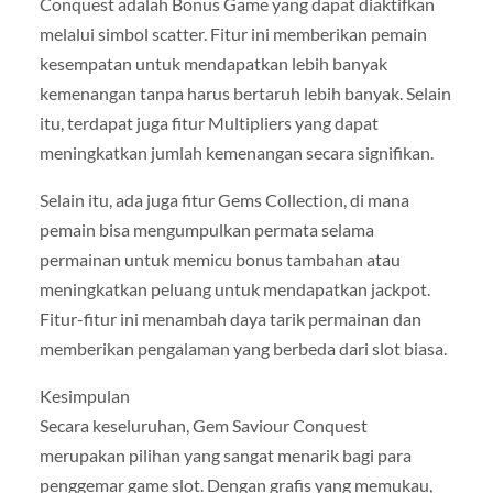
Conquest adalah Bonus Game yang dapat diaktifkan
melalui simbol scatter. Fitur ini memberikan pemain
kesempatan untuk mendapatkan lebih banyak
kemenangan tanpa harus bertaruh lebih banyak. Selain
itu, terdapat juga fitur Multipliers yang dapat
meningkatkan jumlah kemenangan secara signifikan.
Selain itu, ada juga fitur Gems Collection, di mana
pemain bisa mengumpulkan permata selama
permainan untuk memicu bonus tambahan atau
meningkatkan peluang untuk mendapatkan jackpot.
Fitur-fitur ini menambah daya tarik permainan dan
memberikan pengalaman yang berbeda dari slot biasa.
Kesimpulan
Secara keseluruhan, Gem Saviour Conquest
merupakan pilihan yang sangat menarik bagi para
penggemar game slot. Dengan grafis yang memukau,