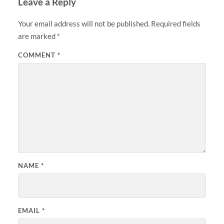
Leave a Reply
Your email address will not be published.
Required fields
are marked
*
COMMENT
*
NAME
*
EMAIL
*