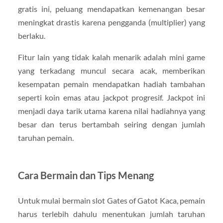
gratis ini, peluang mendapatkan kemenangan besar
meningkat drastis karena pengganda (multiplier) yang
berlaku.
Fitur lain yang tidak kalah menarik adalah mini game
yang terkadang muncul secara acak, memberikan
kesempatan pemain mendapatkan hadiah tambahan
seperti koin emas atau jackpot progresif. Jackpot ini
menjadi daya tarik utama karena nilai hadiahnya yang
besar dan terus bertambah seiring dengan jumlah
taruhan pemain.
Cara Bermain dan Tips Menang
Untuk mulai bermain slot Gates of Gatot Kaca, pemain
harus terlebih dahulu menentukan jumlah taruhan