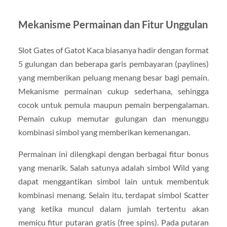
Mekanisme Permainan dan Fitur Unggulan
Slot Gates of Gatot Kaca biasanya hadir dengan format
5 gulungan dan beberapa garis pembayaran (paylines)
yang memberikan peluang menang besar bagi pemain.
Mekanisme permainan cukup sederhana, sehingga
cocok untuk pemula maupun pemain berpengalaman.
Pemain cukup memutar gulungan dan menunggu
kombinasi simbol yang memberikan kemenangan.
Permainan ini dilengkapi dengan berbagai fitur bonus
yang menarik. Salah satunya adalah simbol Wild yang
dapat menggantikan simbol lain untuk membentuk
kombinasi menang. Selain itu, terdapat simbol Scatter
yang ketika muncul dalam jumlah tertentu akan
memicu fitur putaran gratis (free spins). Pada putaran