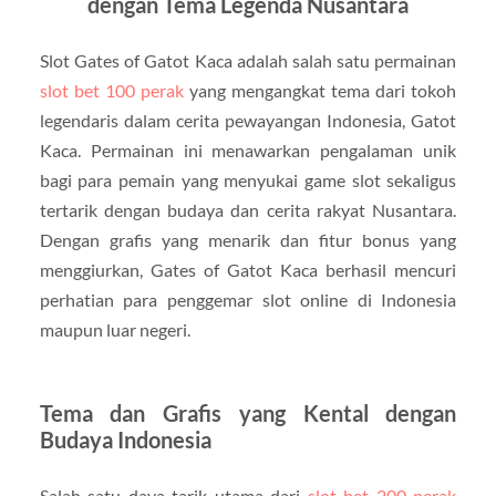
dengan Tema Legenda Nusantara
Slot Gates of Gatot Kaca adalah salah satu permainan
slot bet 100 perak
yang mengangkat tema dari tokoh
legendaris dalam cerita pewayangan Indonesia, Gatot
Kaca. Permainan ini menawarkan pengalaman unik
bagi para pemain yang menyukai game slot sekaligus
tertarik dengan budaya dan cerita rakyat Nusantara.
Dengan grafis yang menarik dan fitur bonus yang
menggiurkan, Gates of Gatot Kaca berhasil mencuri
perhatian para penggemar slot online di Indonesia
maupun luar negeri.
Tema dan Grafis yang Kental dengan
Budaya Indonesia
Salah satu daya tarik utama dari
slot bet 200 perak