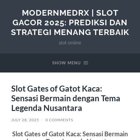
MODERNMEDRX | SLOT
GACOR 2025: PREDIKSI DAN
STRATEGI MENANG TERBAIK
slot online
SHOW MENU
Slot Gates of Gatot Kaca:
Sensasi Bermain dengan Tema
Legenda Nusantara
JULY 28, 2025
/
0 COMMENTS
Slot Gates of Gatot Kaca: Sensasi Bermain