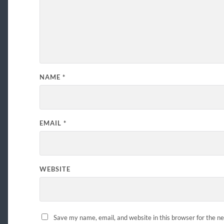
NAME
*
EMAIL
*
WEBSITE
Save my name, email, and website in this browser for the n