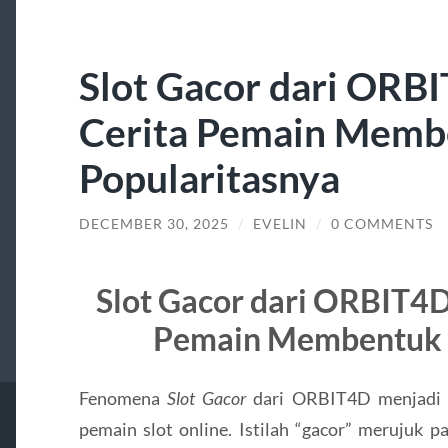
Slot Gacor dari ORB
Cerita Pemain Memb
Popularitasnya
DECEMBER 30, 2025
/
EVELIN
/
0 COMMENTS
Slot Gacor dari ORBIT4D
Pemain Membentuk 
Fenomena
Slot Gacor
dari ORBIT4D menjadi s
pemain slot online. Istilah “gacor” merujuk 