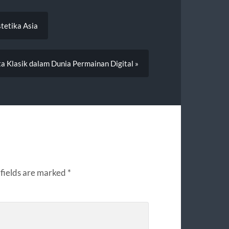
tetika Asia
ta Klasik dalam Dunia Permainan Digital »
fields are marked
*