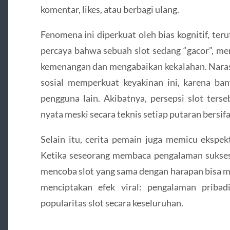
komentar, likes, atau berbagi ulang.
Fenomena ini diperkuat oleh bias kognitif, te
percaya bahwa sebuah slot sedang “gacor”, me
kemenangan dan mengabaikan kekalahan. Narasi
sosial memperkuat keyakinan ini, karena ban
pengguna lain. Akibatnya, persepsi slot ters
nyata meski secara teknis setiap putaran bersifa
Selain itu, cerita pemain juga memicu ekspek
Ketika seseorang membaca pengalaman sukses 
mencoba slot yang sama dengan harapan bisa me
menciptakan efek viral: pengalaman priba
popularitas slot secara keseluruhan.