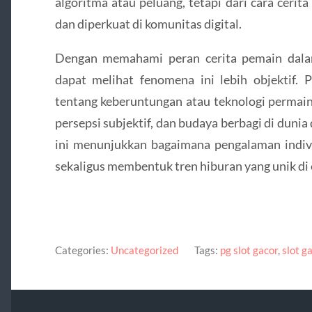
algoritma atau peluang, tetapi dari cara cerit
dan diperkuat di komunitas digital.
Dengan memahami peran cerita pemain dalam
dapat melihat fenomena ini lebih objektif. 
tentang keberuntungan atau teknologi permaina
persepsi subjektif, dan budaya berbagi di dunia
ini menunjukkan bagaimana pengalaman indivi
sekaligus membentuk tren hiburan yang unik di e
Categories:
Uncategorized
Tags:
pg slot gacor
,
slot g