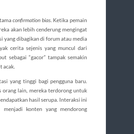
rutama
confirmation bias
. Ketika pemain
reka akan lebih cenderung mengingat
 yang dibagikan di forum atau media
yak cerita sejenis yang muncul dari
ebut sebagai “gacor” tampak semakin
t acak.
tasi yang tinggi bagi pengguna baru.
orang lain, mereka terdorong untuk
ndapatkan hasil serupa. Interaksi ini
di menjadi konten yang mendorong