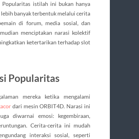
Popularitas istilah ini bukan hanya
 lebih banyak terbentuk melalui cerita
emain di forum, media sosial, dan
kemudian menciptakan narasi kolektif
ingkatkan ketertarikan terhadap slot
i Popularitas
galaman mereka ketika mengalami
gacor
dari mesin ORBIT4D. Narasi ini
juga diwarnai emosi: kegembiraan,
runtungan. Cerita-cerita ini mudah
ngundang interaksi sosial, seperti