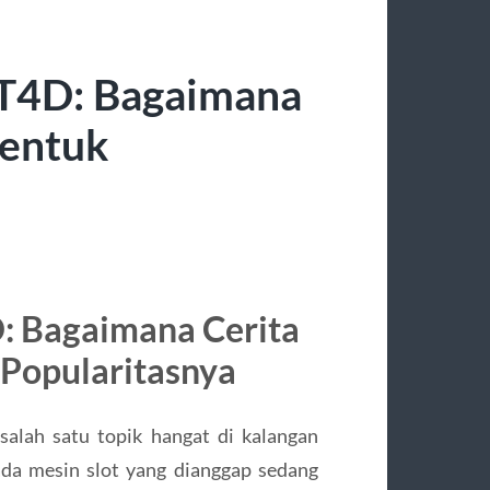
IT4D: Bagaimana
entuk
: Bagaimana Cerita
Popularitasnya
alah satu topik hangat di kalangan
pada mesin slot yang dianggap sedang