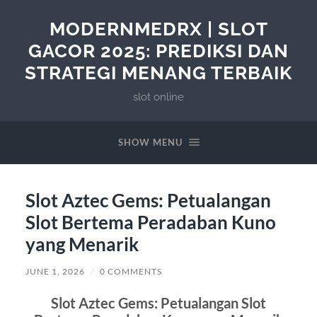
MODERNMEDRX | SLOT
GACOR 2025: PREDIKSI DAN
STRATEGI MENANG TERBAIK
slot online
SHOW MENU
Slot Aztec Gems: Petualangan
Slot Bertema Peradaban Kuno
yang Menarik
JUNE 1, 2026
/
0 COMMENTS
Slot Aztec Gems: Petualangan Slot