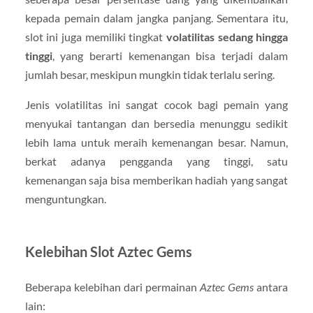
kepada pemain dalam jangka panjang. Sementara itu,
slot ini juga memiliki tingkat
volatilitas sedang hingga
tinggi
, yang berarti kemenangan bisa terjadi dalam
jumlah besar, meskipun mungkin tidak terlalu sering.
Jenis volatilitas ini sangat cocok bagi pemain yang
menyukai tantangan dan bersedia menunggu sedikit
lebih lama untuk meraih kemenangan besar. Namun,
berkat adanya pengganda yang tinggi, satu
kemenangan saja bisa memberikan hadiah yang sangat
menguntungkan.
Kelebihan Slot Aztec Gems
Beberapa kelebihan dari permainan
Aztec Gems
antara
lain: