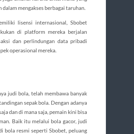
 dalam mengakses berbagai taruhan.
miliki lisensi internasional, Sbobet
kukan di platform mereka berjalan
aksi dan perlindungan data pribadi
spek operasional mereka.
nya judi bola, telah membawa banyak
tandingan sepak bola. Dengan adanya
saja dan di mana saja, pemain kini bisa
n. Baik itu melalui bola gacor, judi
di bola resmi seperti Sbobet, peluang