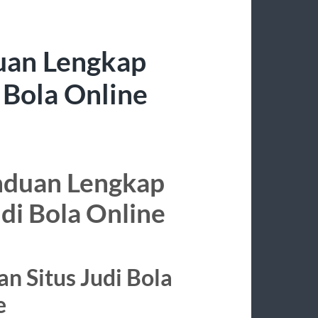
duan Lengkap
 Bola Online
anduan Lengkap
di Bola Online
an Situs Judi Bola
e