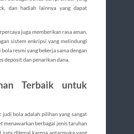
ack, dan hadiah lainnya yang dapat
terpercaya juga memberikan rasa aman,
ngan sistem enkripsi yang melindungi
di bola resmi yang bekerja sama dengan
 deposit dan penarikan dana.
ihan Terbaik untuk
 judi bola adalah pilihan yang sangat
bet menawarkan berbagai jenis taruhan
et juga dikenal karena antarmuka yang