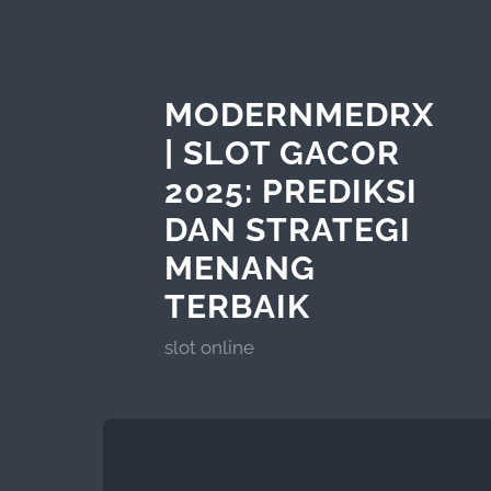
MODERNMEDRX
| SLOT GACOR
2025: PREDIKSI
DAN STRATEGI
MENANG
TERBAIK
slot online