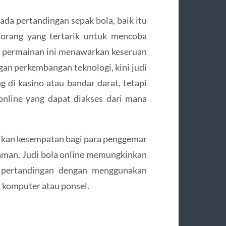
pada pertandingan sepak bola, baik itu
 orang yang tertarik untuk mencoba
 permainan ini menawarkan keseruan
gan perkembangan teknologi, kini judi
g di kasino atau bandar darat, tetapi
 online yang dapat diakses dari mana
rikan kesempatan bagi para penggemar
n aman. Judi bola online memungkinkan
s pertandingan dengan menggunakan
 komputer atau ponsel.