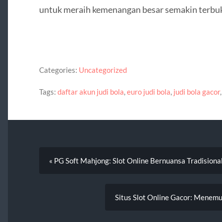
untuk meraih kemenangan besar semakin terbuk
Categories:
Uncategorized
Tags:
daftar akun judi bola
,
euro judi bola
,
judi bola gacor
« PG Soft Mahjong: Slot Online Bernuansa Tradisiona
Situs Slot Online Gacor: Mene