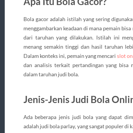
Apa Itu Bola Gacor?
Bola gacor adalah istilah yang sering digunak
menggambarkan keadaan di mana pemain bisa 
dari taruhan yang dilakukan. Istilah ini me
menang semakin tinggi dan hasil taruhan leb
Dalam konteks ini, pemain yang mencari
slot o
dan analisis terkait pertandingan yang bisa
dalam taruhan judi bola.
Jenis-Jenis Judi Bola Onli
Ada beberapa jenis judi bola yang dapat dim
adalah judi bola parlay, yang sangat populer d