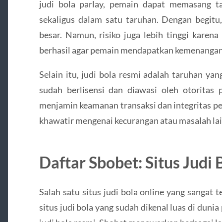
judi bola parlay, pemain dapat memasang t
sekaligus dalam satu taruhan. Dengan begitu,
besar. Namun, risiko juga lebih tinggi karen
berhasil agar pemain mendapatkan kemenangan
Selain itu, judi bola resmi adalah taruhan yan
sudah berlisensi dan diawasi oleh otoritas 
menjamin keamanan transaksi dan integritas pe
khawatir mengenai kecurangan atau masalah la
Daftar Sbobet: Situs Judi
Salah satu situs judi bola online yang sangat 
situs judi bola yang sudah dikenal luas di dunia