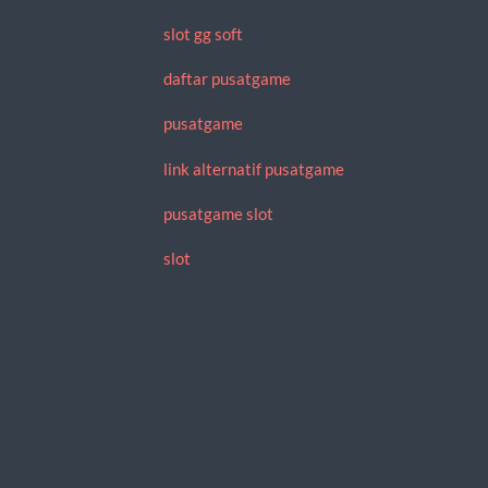
slot gg soft
daftar pusatgame
pusatgame
link alternatif pusatgame
pusatgame slot
slot