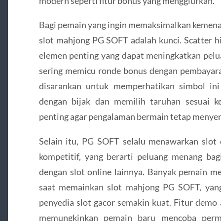
modern seperti fitur bonus yang menggiurkan.
Bagi pemain yang ingin memaksimalkan kemena
slot mahjong PG SOFT adalah kunci. Scatter hit
elemen penting yang dapat meningkatkan pelua
sering memicu ronde bonus dengan pembayaran
disarankan untuk memperhatikan simbol in
dengan bijak dan memilih taruhan sesuai 
penting agar pengalaman bermain tetap menyena
Selain itu, PG SOFT selalu menawarkan slot 
kompetitif, yang berarti peluang menang bagi
dengan slot online lainnya. Banyak pemain m
saat memainkan slot mahjong PG SOFT, yan
penyedia slot gacor semakin kuat. Fitur demo 
memungkinkan pemain baru mencoba perm