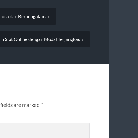
Pemula dan Berpengalaman
n Slot Online dengan Modal Terjangkau »
fields are marked
*