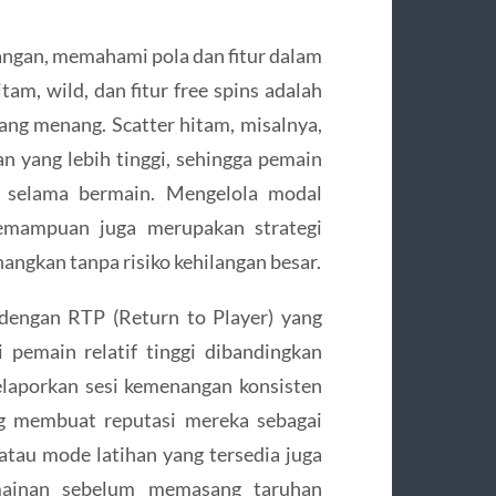
ngan, memahami pola dan fitur dalam
am, wild, dan fitur free spins adalah
ng menang. Scatter hitam, misalnya,
 yang lebih tinggi, sehingga pemain
i selama bermain. Mengelola modal
kemampuan juga merupakan strategi
ngkan tanpa risiko kehilangan besar.
dengan RTP (Return to Player) yang
 pemain relatif tinggi dibandingkan
elaporkan sesi kemenangan konsisten
g membuat reputasi mereka sebagai
atau mode latihan yang tersedia juga
ainan sebelum memasang taruhan