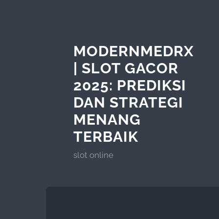
MODERNMEDRX
| SLOT GACOR
2025: PREDIKSI
DAN STRATEGI
MENANG
TERBAIK
slot online