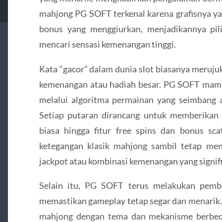
mahjong PG SOFT terkenal karena grafisnya ya
bonus yang menggiurkan, menjadikannya pil
mencari sensasi kemenangan tinggi.
Kata “gacor” dalam dunia slot biasanya meruj
kemenangan atau hadiah besar. PG SOFT mam
melalui algoritma permainan yang seimbang 
Setiap putaran dirancang untuk memberikan s
biasa hingga fitur free spins dan bonus sc
ketegangan klasik mahjong sambil tetap me
jackpot atau kombinasi kemenangan yang signif
Selain itu, PG SOFT terus melakukan pemb
memastikan gameplay tetap segar dan menarik.
mahjong dengan tema dan mekanisme berbeda