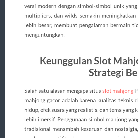
versi modern dengan simbol-simbol unik yang
multipliers, dan wilds semakin meningkatka
lebih besar, membuat pengalaman bermain ti
menguntungkan.
Keunggulan Slot Mah
Strategi B
Salah satu alasan mengapa situs
slot mahjong
P
mahjong gacor adalah karena kualitas teknis 
hidup, efek suara yang realistis, dan tema yang
lebih imersif. Penggunaan simbol mahjong yan
tradisional menambah keseruan dan nostalgi