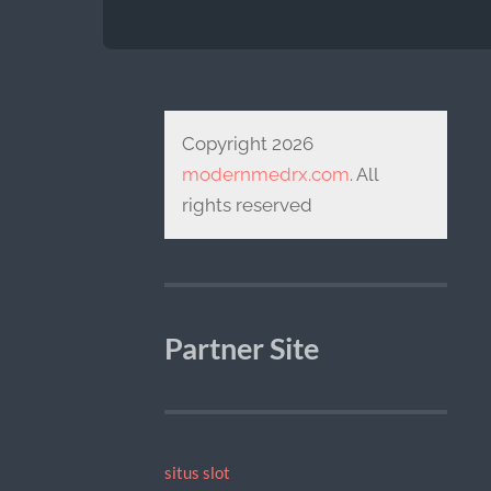
Copyright 2026
modernmedrx.com
. All
rights reserved
Partner Site
situs slot