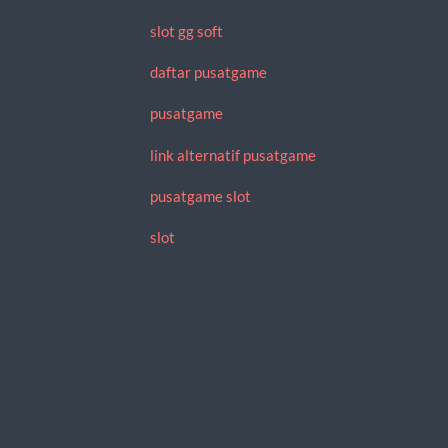
slot gg soft
daftar pusatgame
pusatgame
link alternatif pusatgame
pusatgame slot
slot