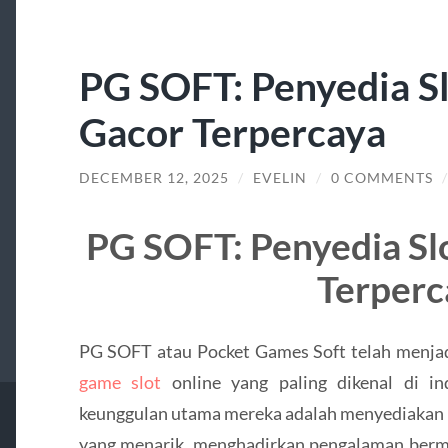
PG SOFT: Penyedia S
Gacor Terpercaya
DECEMBER 12, 2025
/
EVELIN
/
0 COMMENTS
PG SOFT: Penyedia Sl
Terperc
PG SOFT atau Pocket Games Soft telah menjad
game slot
online yang paling dikenal di ind
keunggulan utama mereka adalah menyediakan 
yang menarik, menghadirkan pengalaman berma