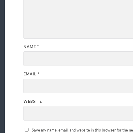
NAME
*
EMAIL
*
WEBSITE
Save my name, email, and website in this browser for the n