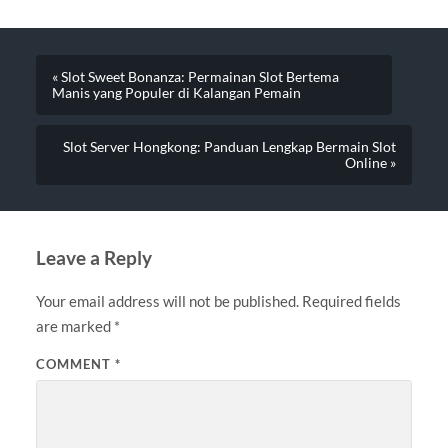
« Slot Sweet Bonanza: Permainan Slot Bertema
Manis yang Populer di Kalangan Pemain
Slot Server Hongkong: Panduan Lengkap Bermain Slot
Online »
Leave a Reply
Your email address will not be published.
Required fields
are marked
*
COMMENT
*