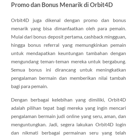
Promo dan Bonus Menarik di Orbit4D
Orbit4D juga dikenal dengan promo dan bonus
menarik yang bisa dimanfaatkan oleh para pemain.
Mulai dari bonus deposit pertama, cashback mingguan,
hingga bonus referral yang memungkinkan pemain
untuk mendapatkan keuntungan tambahan dengan
mengundang teman-teman mereka untuk bergabung.
Semua bonus ini dirancang untuk meningkatkan
pengalaman bermain dan memberikan nilai tambah
bagi para pemain.
Dengan berbagai kelebihan yang dimiliki, Orbit4D
adalah pilihan tepat bagi mereka yang ingin mencari
pengalaman bermain judi online yang seru, aman, dan
menguntungkan. Jadi, segera lakukan Orbit4D login
dan nikmati berbagai permainan seru yang telah