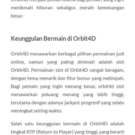
menikmati hiburan sekaligus meraih kemenangan
besar.
Keunggulan Bermain di Orbit4D
Orbit4D menawarkan berbagai pilihan permainan judi
online, namun yang paling diminati adalah slot
Orbit4D. Permainan slot di Orbit4D sangat beragam,
dengan tema menarik dan fitur bonus yang melimpah.
Bagi pemain yang ingin menang besar, orbit4d slot
menawarkan peluang menang yang lebih tinggi,
terutama dengan adanya jackpot progresif yang selalu
meningkat seiring waktu.
Salah satu keunggulan bermain di Orbit4D adalah
tingkat RTP (Return to Player) yang tinggi, yang berarti