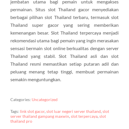
jembatan utama bagi pemain untuk mengakses
permainan. Situs slot Thailand gacor menyediakan
berbagai pilihan slot Thailand terbaru, termasuk slot
Thailand super gacor yang sering memberikan
kemenangan besar. Slot Thailand terpercaya menjadi
rekomendasi utama bagi pemain yang ingin merasakan
sensasi bermain slot online berkualitas dengan server
Thailand yang stabil. Slot Thailand asli dan slot
Thailand resmi memastikan setiap putaran adil dan
peluang menang tetap tinggi, membuat permainan
semakin menguntungkan.
Categories:
Uncategorized
Tags:
link slot gacor
,
slot luar negeri server thailand
,
slot
server thailand gampang maxwin
,
slot terpercaya
,
slot
thailand pro