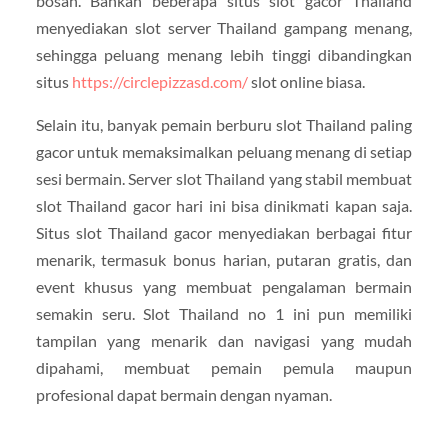
bosan. Bahkan beberapa situs slot gacor Thailand
menyediakan slot server Thailand gampang menang,
sehingga peluang menang lebih tinggi dibandingkan
situs
https://circlepizzasd.com/
slot online biasa.
Selain itu, banyak pemain berburu slot Thailand paling
gacor untuk memaksimalkan peluang menang di setiap
sesi bermain. Server slot Thailand yang stabil membuat
slot Thailand gacor hari ini bisa dinikmati kapan saja.
Situs slot Thailand gacor menyediakan berbagai fitur
menarik, termasuk bonus harian, putaran gratis, dan
event khusus yang membuat pengalaman bermain
semakin seru. Slot Thailand no 1 ini pun memiliki
tampilan yang menarik dan navigasi yang mudah
dipahami, membuat pemain pemula maupun
profesional dapat bermain dengan nyaman.