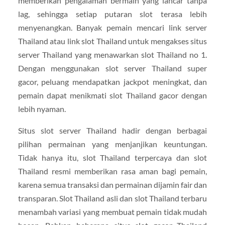
memberikan pengalaman bermain yang lancar tanpa
lag, sehingga setiap putaran slot terasa lebih
menyenangkan. Banyak pemain mencari link server
Thailand atau link slot Thailand untuk mengakses situs
server Thailand yang menawarkan slot Thailand no 1.
Dengan menggunakan slot server Thailand super
gacor, peluang mendapatkan jackpot meningkat, dan
pemain dapat menikmati slot Thailand gacor dengan
lebih nyaman.
Situs slot server Thailand hadir dengan berbagai
pilihan permainan yang menjanjikan keuntungan.
Tidak hanya itu, slot Thailand terpercaya dan slot
Thailand resmi memberikan rasa aman bagi pemain,
karena semua transaksi dan permainan dijamin fair dan
transparan. Slot Thailand asli dan slot Thailand terbaru
menambah variasi yang membuat pemain tidak mudah