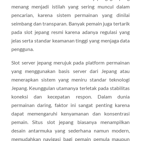
menang menjadi istilah yang sering muncul dalam
pencarian, karena sistem permainan yang dinilai
seimbang dan transparan. Banyak pemain juga tertarik
pada slot jepang resmi karena adanya regulasi yang
jelas serta standar keamanan tinggi yang menjaga data
pengguna.
Slot server jepang merujuk pada platform permainan
yang menggunakan basis server dari Jepang atau
menerapkan sistem yang meniru standar teknologi
Jepang. Keunggulan utamanya terletak pada stabilitas
koneksi dan kecepatan respon. Dalam dunia
permainan daring, faktor ini sangat penting karena
dapat memengaruhi kenyamanan dan konsentrasi
pemain. Situs slot jepang biasanya menampilkan
desain antarmuka yang sederhana namun modern,
memudahkan navigasi bagi pemain pemula maupun