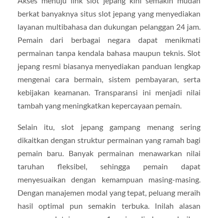
Akses menuju link slot jepang kini semakin mudah
berkat banyaknya situs slot jepang yang menyediakan
layanan multibahasa dan dukungan pelanggan 24 jam.
Pemain dari berbagai negara dapat menikmati
permainan tanpa kendala bahasa maupun teknis. Slot
jepang resmi biasanya menyediakan panduan lengkap
mengenai cara bermain, sistem pembayaran, serta
kebijakan keamanan. Transparansi ini menjadi nilai
tambah yang meningkatkan kepercayaan pemain.
Selain itu, slot jepang gampang menang sering
dikaitkan dengan struktur permainan yang ramah bagi
pemain baru. Banyak permainan menawarkan nilai
taruhan fleksibel, sehingga pemain dapat
menyesuaikan dengan kemampuan masing-masing.
Dengan manajemen modal yang tepat, peluang meraih
hasil optimal pun semakin terbuka. Inilah alasan