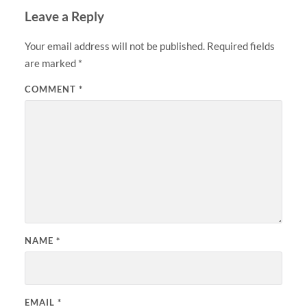
Leave a Reply
Your email address will not be published.
Required fields
are marked
*
COMMENT
*
NAME
*
EMAIL
*