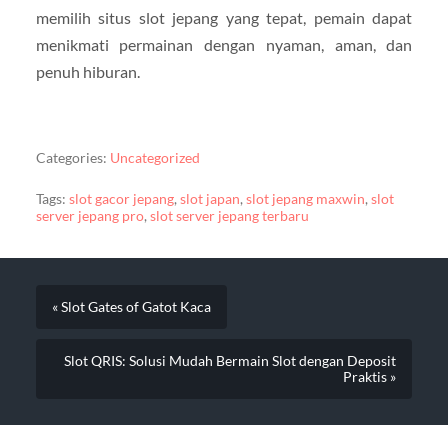
memilih situs slot jepang yang tepat, pemain dapat
menikmati permainan dengan nyaman, aman, dan
penuh hiburan.
Categories:
Uncategorized
Tags:
slot gacor jepang
,
slot japan
,
slot jepang maxwin
,
slot
server jepang pro
,
slot server jepang terbaru
« Slot Gates of Gatot Kaca
Slot QRIS: Solusi Mudah Bermain Slot dengan Deposit
Praktis »