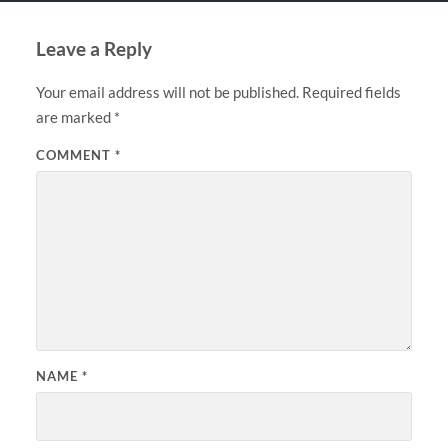
Leave a Reply
Your email address will not be published.
Required fields
are marked
*
COMMENT
*
NAME
*