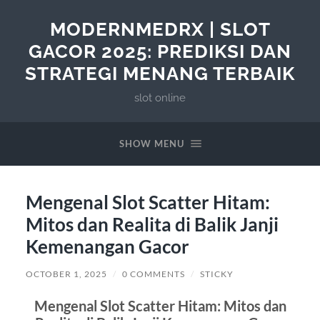
MODERNMEDRX | SLOT
GACOR 2025: PREDIKSI DAN
STRATEGI MENANG TERBAIK
slot online
SHOW MENU
Mengenal Slot Scatter Hitam:
Mitos dan Realita di Balik Janji
Kemenangan Gacor
OCTOBER 1, 2025
/
0 COMMENTS
/
STICKY
Mengenal Slot Scatter Hitam: Mitos dan