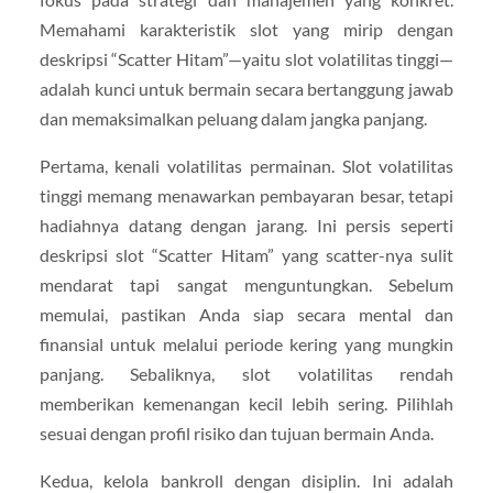
Memahami karakteristik slot yang mirip dengan
deskripsi “Scatter Hitam”—yaitu slot volatilitas tinggi—
adalah kunci untuk bermain secara bertanggung jawab
dan memaksimalkan peluang dalam jangka panjang.
Pertama, kenali volatilitas permainan. Slot volatilitas
tinggi memang menawarkan pembayaran besar, tetapi
hadiahnya datang dengan jarang. Ini persis seperti
deskripsi slot “Scatter Hitam” yang scatter-nya sulit
mendarat tapi sangat menguntungkan. Sebelum
memulai, pastikan Anda siap secara mental dan
finansial untuk melalui periode kering yang mungkin
panjang. Sebaliknya, slot volatilitas rendah
memberikan kemenangan kecil lebih sering. Pilihlah
sesuai dengan profil risiko dan tujuan bermain Anda.
Kedua, kelola bankroll dengan disiplin. Ini adalah