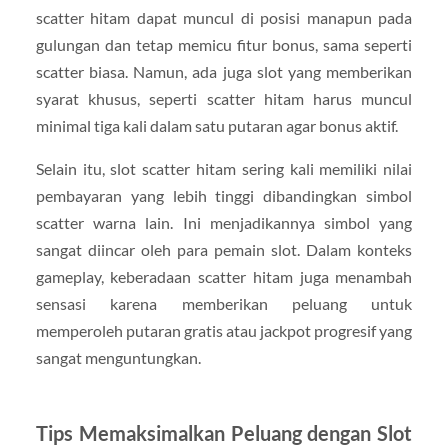
scatter hitam dapat muncul di posisi manapun pada
gulungan dan tetap memicu fitur bonus, sama seperti
scatter biasa. Namun, ada juga slot yang memberikan
syarat khusus, seperti scatter hitam harus muncul
minimal tiga kali dalam satu putaran agar bonus aktif.
Selain itu, slot scatter hitam sering kali memiliki nilai
pembayaran yang lebih tinggi dibandingkan simbol
scatter warna lain. Ini menjadikannya simbol yang
sangat diincar oleh para pemain slot. Dalam konteks
gameplay, keberadaan scatter hitam juga menambah
sensasi karena memberikan peluang untuk
memperoleh putaran gratis atau jackpot progresif yang
sangat menguntungkan.
Tips Memaksimalkan Peluang dengan Slot