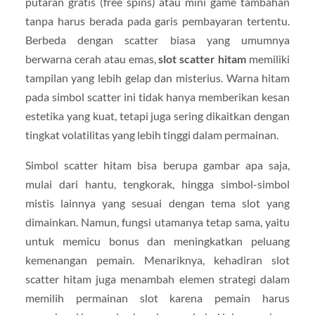
putaran gratis (free spins) atau mini game tambahan
tanpa harus berada pada garis pembayaran tertentu.
Berbeda dengan scatter biasa yang umumnya
berwarna cerah atau emas,
slot scatter hitam
memiliki
tampilan yang lebih gelap dan misterius. Warna hitam
pada simbol scatter ini tidak hanya memberikan kesan
estetika yang kuat, tetapi juga sering dikaitkan dengan
tingkat volatilitas yang lebih tinggi dalam permainan.
Simbol scatter hitam bisa berupa gambar apa saja,
mulai dari hantu, tengkorak, hingga simbol-simbol
mistis lainnya yang sesuai dengan tema slot yang
dimainkan. Namun, fungsi utamanya tetap sama, yaitu
untuk memicu bonus dan meningkatkan peluang
kemenangan pemain. Menariknya, kehadiran slot
scatter hitam juga menambah elemen strategi dalam
memilih permainan slot karena pemain harus