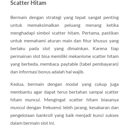
Scatter Hitam
Bermain dengan strategi yang tepat sangat penting
untuk memaksimalkan peluang menang ketika
menghadapi simbol scatter hitam. Pertama, pastikan
untuk memahami aturan main dan fitur khusus yang
berlaku pada slot yang dimainkan. Karena tiap
permainan slot bisa memiliki mekanisme scatter hitam
yang berbeda, membaca paytable (tabel pembayaran)
dan informasi bonus adalah hal wajib.
Kedua, bermain dengan modal yang cukup juga
membantu agar dapat terus bertahan sampai scatter
hitam muncul. Mengingat scatter hitam biasanya
muncul dengan frekuensi lebih jarang, kesabaran dan
pengelolaan bankroll yang baik menjadi kunci sukses
dalam bermain slot ini.