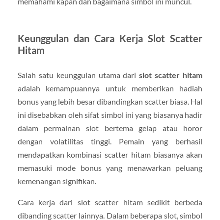
memahami kapan dan bagaimana simbol ini muncul.
Keunggulan dan Cara Kerja Slot Scatter
Hitam
Salah satu keunggulan utama dari
slot scatter hitam
adalah kemampuannya untuk memberikan hadiah
bonus yang lebih besar dibandingkan scatter biasa. Hal
ini disebabkan oleh sifat simbol ini yang biasanya hadir
dalam permainan slot bertema gelap atau horor
dengan volatilitas tinggi. Pemain yang berhasil
mendapatkan kombinasi scatter hitam biasanya akan
memasuki mode bonus yang menawarkan peluang
kemenangan signifikan.
Cara kerja dari slot scatter hitam sedikit berbeda
dibanding scatter lainnya. Dalam beberapa slot, simbol