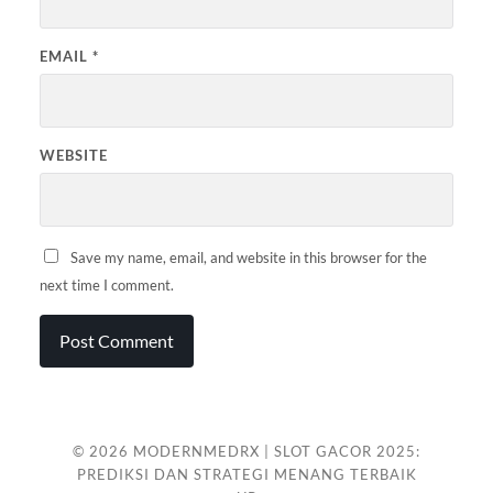
EMAIL
*
WEBSITE
Save my name, email, and website in this browser for the
next time I comment.
© 2026
MODERNMEDRX | SLOT GACOR 2025:
PREDIKSI DAN STRATEGI MENANG TERBAIK