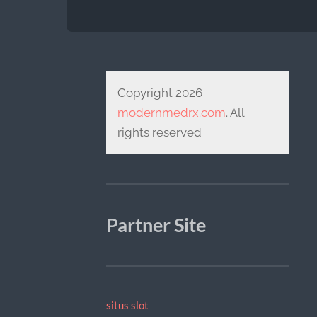
Copyright 2026
modernmedrx.com
. All
rights reserved
Partner Site
situs slot