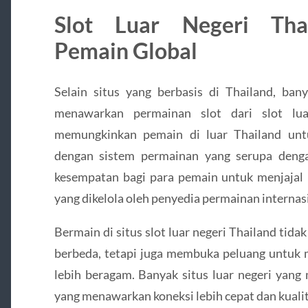
Slot Luar Negeri Tha
Pemain Global
Selain situs yang berbasis di Thailand, bany
menawarkan permainan slot dari slot luar
memungkinkan pemain di luar Thailand unt
dengan sistem permainan yang serupa denga
kesempatan bagi para pemain untuk menjajal 
yang dikelola oleh penyedia permainan internas
Bermain di situs slot luar negeri Thailand ti
berbeda, tetapi juga membuka peluang untuk 
lebih beragam. Banyak situs luar negeri yang 
yang menawarkan koneksi lebih cepat dan kualita