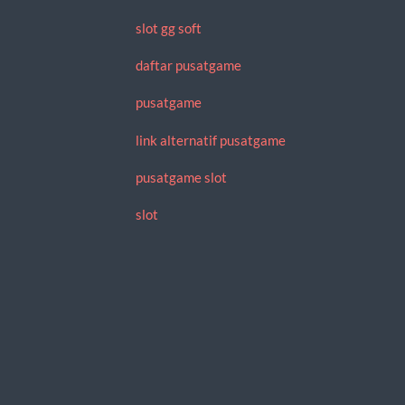
slot gg soft
daftar pusatgame
pusatgame
link alternatif pusatgame
pusatgame slot
slot