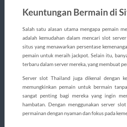
Keuntungan Bermain di Sit
Salah satu alasan utama mengapa pemain memi
adalah kemudahan dalam mencari slot serve
situs yang menawarkan persentase kemenangan
pemain untuk meraih jackpot. Selain itu, ban
terbaru dalam server mereka, yang membuat perm
Server slot Thailand juga dikenal dengan ke
memungkinkan pemain untuk bermain tanpa 
sangat penting bagi mereka yang ingin me
hambatan. Dengan menggunakan server slot
permainan dengan nyaman dan fokus pada kem