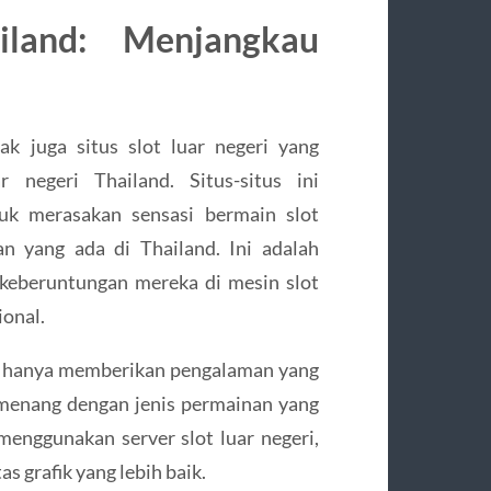
iland: Menjangkau
ak juga situs slot luar negeri yang
 negeri Thailand. Situs-situs ini
uk merasakan sensasi bermain slot
n yang ada di Thailand. Ini adalah
keberuntungan mereka di mesin slot
ional.
dak hanya memberikan pengalaman yang
menang dengan jenis permainan yang
menggunakan server slot luar negeri,
s grafik yang lebih baik.