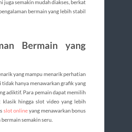
i juga semakin mudah diakses, berkat
pengalaman bermain yang lebih stabil
aman Bermain yang
 menarik yang mampu menarik perhatian
ini tidak hanya menawarkan grafik yang
g adiktif. Para pemain dapat memilih
t klasik hingga slot video yang lebih
us
slot online
yang menawarkan bonus
bermain semakin seru.