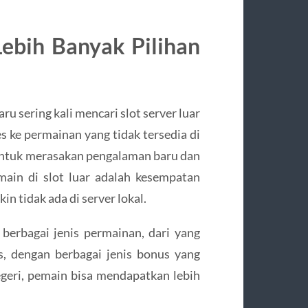
Lebih Banyak Pilihan
u sering kali mencari slot server luar
es ke permainan yang tidak tersedia di
untuk merasakan pengalaman baru dan
main di slot luar adalah kesempatan
n tidak ada di server lokal.
 berbagai jenis permainan, dari yang
s, dengan berbagai jenis bonus yang
geri, pemain bisa mendapatkan lebih