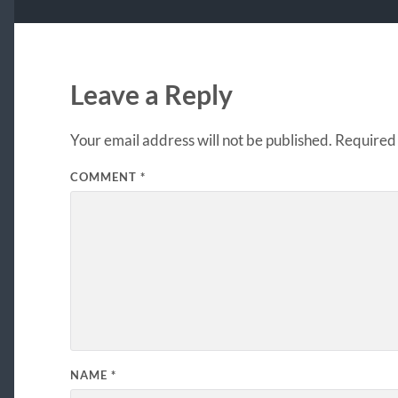
Leave a Reply
Your email address will not be published.
Required 
COMMENT
*
NAME
*