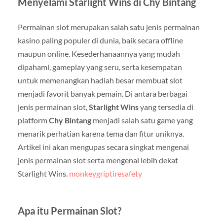
Menyelami Starlight Wins di Chy Bintang
Permainan slot merupakan salah satu jenis permainan
kasino paling populer di dunia, baik secara offline
maupun online. Kesederhanaannya yang mudah
dipahami, gameplay yang seru, serta kesempatan
untuk memenangkan hadiah besar membuat slot
menjadi favorit banyak pemain. Di antara berbagai
jenis permainan slot,
Starlight Wins
yang tersedia di
platform
Chy Bintang
menjadi salah satu game yang
menarik perhatian karena tema dan fitur uniknya.
Artikel ini akan mengupas secara singkat mengenai
jenis permainan slot serta mengenal lebih dekat
Starlight Wins.
monkeygriptiresafety
Apa itu Permainan Slot?