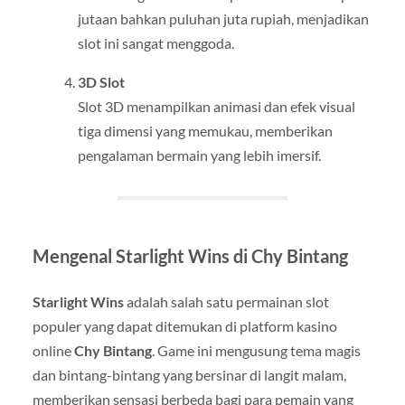
jutaan bahkan puluhan juta rupiah, menjadikan
slot ini sangat menggoda.
3D Slot
Slot 3D menampilkan animasi dan efek visual
tiga dimensi yang memukau, memberikan
pengalaman bermain yang lebih imersif.
Mengenal Starlight Wins di Chy Bintang
Starlight Wins
adalah salah satu permainan slot
populer yang dapat ditemukan di platform kasino
online
Chy Bintang
. Game ini mengusung tema magis
dan bintang-bintang yang bersinar di langit malam,
memberikan sensasi berbeda bagi para pemain yang