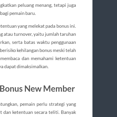
gkatkan peluang menang, tetapi juga
bagi pemain baru.
entuan yang melekat pada bonus ini.
atau turnover, yaitu jumlah taruhan
irkan, serta batas waktu penggunaan
berisiko kehilangan bonus meski telah
u, membaca dan memahami ketentuan
ya dapat dimaksimalkan.
n Bonus New Member
ungkan, pemain perlu strategi yang
 dan ketentuan secara teliti. Banyak