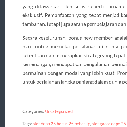
yang ditawarkan oleh situs, seperti turnamen
eksklusif. Pemanfaatan yang tepat menjadikan
tambahan, tetapi juga sarana pembelajaran dan
Secara keseluruhan, bonus new member adalah 
baru untuk memulai perjalanan di dunia p
ketentuan dan menerapkan strategi yang tepat
kemenangan, mendapatkan pengalaman bermai
permainan dengan modal yang lebih kuat. Prom
untuk perjalanan jangka panjang dalam dunia pe
Categories:
Uncategorized
Tags:
slot depo 25 bonus 25 bebas Ip
,
slot gacor depo 25