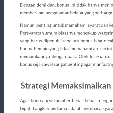
Dengan demikian, bonus ini tidak hanya menin
memberikan pengalaman belajar yang berharga 
Namun, penting untuk memahami syarat dan ket
Persyaratan umum biasanya mencakup wagering 
yang harus dipenuhi sebelum bonus bisa dica
bonus. Pemain yang tidak memahami aturan ini 
memainkannya dengan baik. Oleh karena it
bonus sejak awal sangat penting agar manfaatn
Strategi Memaksimalka
Agar bonus new member benar-benar mengunt
tepat. Langkah pertama adalah membaca syarat