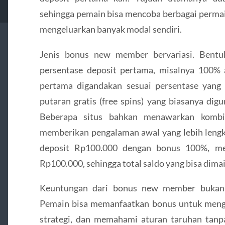
sehingga pemain bisa mencoba berbagai permai
mengeluarkan banyak modal sendiri.
Jenis bonus new member bervariasi. Bent
persentase deposit pertama, misalnya 100%
pertama digandakan sesuai persentase yang
putaran gratis (free spins) yang biasanya dig
Beberapa situs bahkan menawarkan kombin
memberikan pengalaman awal yang lebih lengk
deposit Rp100.000 dengan bonus 100%, m
Rp100.000, sehingga total saldo yang bisa dim
Keuntungan dari bonus new member bukan 
Pemain bisa memanfaatkan bonus untuk meng
strategi, dan memahami aturan taruhan tanpa