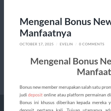
Mengenal Bonus Ne
Manfaatnya
OCTOBER 17, 2025
/
EVELIN
/
0 COMMENTS
Mengenal Bonus N
Manfaa
Bonus new member merupakan salah satu promo
judi
deposit
online atau platform permainan d
Bonus ini khusus diberikan kepada mereka 
deposit pertama kali. Tujuan utamanya a