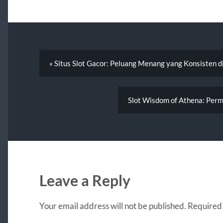
« Situs Slot Gacor: Peluang Menang yang Konsisten d
Slot Wisdom of Athena: Perm
Leave a Reply
Your email address will not be published.
Required 