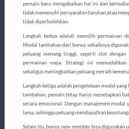
pemain baru mengabaikan hal ini dan kemudia
tidak memenuhi persyaratan taruhan atau men
tidak diperbolehkan.
Langkah kedua adalah memilih permainan den
Modal tambahan dari bonus sebaiknya diguna
peluang menang tinggi, seperti slot dengan 
permainan meja. Strategi ini memudahkan
sekaligus meningkatkan peluang meraih kemen
Langkah ketiga adalah pengelolaan modal yang 
tambahan, pemain tetap harus menetapkan bat
secara emosional. Dengan manajemen modal ya
lama, sehingga peluang mendapatkan keuntung
Selain itu, bonus new member bisa digunakan u