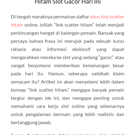
Hitam Slot Gacor Hari Ini
Di tengah maraknya permainan daftar
situs slot scatter
hitam
online, istilah “link scatter hitam” telah menjadi
perbincangan hangat di kalangan pemain. Banyak yang
percaya bahwa frasa ini merujuk pada sebuah kunci
rahasia atau informasi eksklusif yang dapat
mengarahkan mereka ke slot yang sedang “gacor,” atau
sangat berpotensi memberikan kemenangan besar
pada hari itu. Namun, seberapa validkah klaim
semacam itu? Artikel ini akan menyelami lebih dalam
konsep “link scatter hitam,” mengapa banyak pemain
tergiur dengan ide ini, dan mengapa penting untuk
memahami cara kerja slot online yang sebenarnya
untuk pengalaman bermain yang lebih realistis dan
bertanggung jawab.