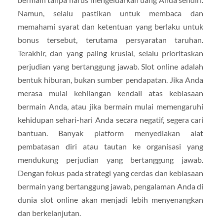
Namun, selalu pastikan untuk membaca dan
memahami syarat dan ketentuan yang berlaku untuk
bonus tersebut, terutama persyaratan taruhan.
Terakhir, dan yang paling krusial, selalu prioritaskan
perjudian yang bertanggung jawab. Slot online adalah
bentuk hiburan, bukan sumber pendapatan. Jika Anda
merasa mulai kehilangan kendali atas kebiasaan
bermain Anda, atau jika bermain mulai memengaruhi
kehidupan sehari-hari Anda secara negatif, segera cari
bantuan. Banyak platform menyediakan alat
pembatasan diri atau tautan ke organisasi yang
mendukung perjudian yang bertanggung jawab.
Dengan fokus pada strategi yang cerdas dan kebiasaan
bermain yang bertanggung jawab, pengalaman Anda di
dunia slot online akan menjadi lebih menyenangkan
dan berkelanjutan.