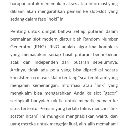
harapan untuk menemukan akses atau informasi yang
diklaim akan mengarahkan pemain ke slot-slot yang
sedang dalam fase “hoki” ini.
Penting untuk diingat bahwa setiap putaran dalam
permainan slot modern diatur oleh Random Number
Generator (RNG). RNG adalah algoritma kompleks
yang memastikan setiap hasil putaran benar-benar
acak dan independen dari putaran sebelumnya.
Artinya, tidak ada pola yang bisa diprediksi secara
konsisten, termasuk klaim tentang “scatter hitam” yang
menjamin kemenangan. Informasi atau “link” yang
mengklaim bisa mengarahkan Anda ke slot “gacor”
seringkali hanyalah taktik untuk menarik pemain ke
situs tertentu. Pemain yang terlalu fokus mencari “link
scatter hitam” ini mungkin menghabiskan waktu dan
uang mereka untuk mengejar ilusi, alih-alih memahami