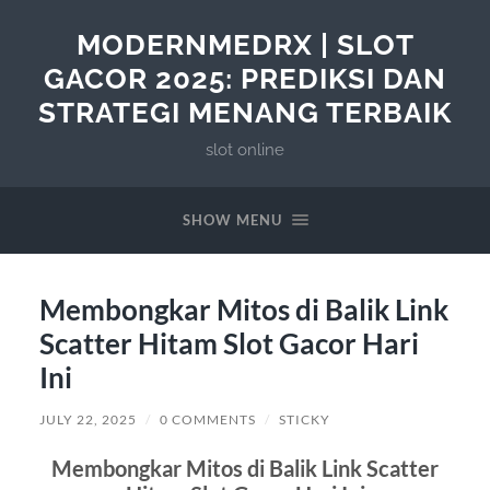
MODERNMEDRX | SLOT
GACOR 2025: PREDIKSI DAN
STRATEGI MENANG TERBAIK
slot online
SHOW MENU
Membongkar Mitos di Balik Link
Scatter Hitam Slot Gacor Hari
Ini
JULY 22, 2025
/
0 COMMENTS
/
STICKY
Membongkar Mitos di Balik Link Scatter