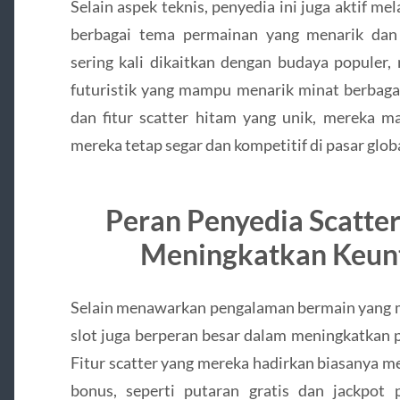
Selain aspek teknis, penyedia ini juga aktif m
berbagai tema permainan yang menarik dan
sering kali dikaitkan dengan budaya populer,
futuristik yang mampu menarik minat berbagai
dan fitur scatter hitam yang unik, mereka 
mereka tetap segar dan kompetitif di pasar globa
Peran Penyedia Scatter
Meningkatkan Keun
Selain menawarkan pengalaman bermain yang m
slot juga berperan besar dalam meningkatkan 
Fitur scatter yang mereka hadirkan biasanya m
bonus, seperti putaran gratis dan jackpot p