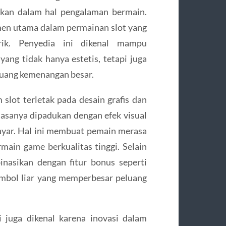
rkan dalam hal pengalaman bermain.
emen utama dalam permainan slot yang
ik. Penyedia ini dikenal mampu
ang tidak hanya estetis, tetapi juga
luang kemenangan besar.
slot terletak pada desain grafis dan
iasanya dipadukan dengan efek visual
layar. Hal ini membuat pemain merasa
ain game berkualitas tinggi. Selain
mbinasikan dengan fitur bonus seperti
imbol liar yang memperbesar peluang
ni juga dikenal karena inovasi dalam