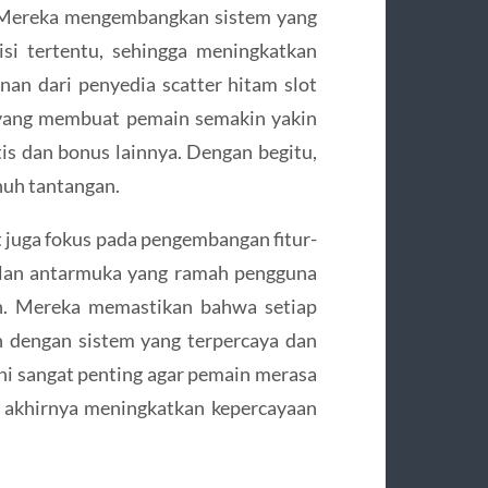
 Mereka mengembangkan sistem yang
si tertentu, sehingga meningkatkan
nan dari penyedia scatter hitam slot
 yang membuat pemain semakin yakin
s dan bonus lainnya. Dengan begitu,
nuh tantangan.
ot juga fokus pada pengembangan fitur-
ilan antarmuka yang ramah pengguna
n. Mereka memastikan bahwa setiap
n dengan sistem yang terpercaya dan
i sangat penting agar pemain merasa
 akhirnya meningkatkan kepercayaan