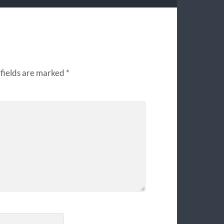
fields are marked
*