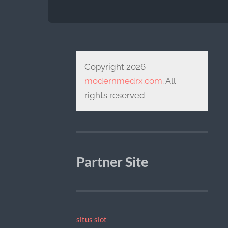
Copyright 2026
modernmedrx.com
. All
rights reserved
Partner Site
situs slot