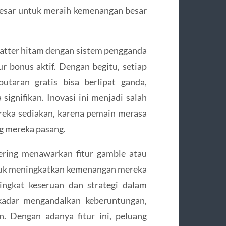
esar untuk meraih kemenangan besar
scatter hitam dengan sistem pengganda
 bonus aktif. Dengan begitu, setiap
utaran gratis bisa berlipat ganda,
ignifikan. Inovasi ini menjadi salah
reka sediakan, karena pemain merasa
ng mereka pasang.
 sering menawarkan fitur gamble atau
tuk meningkatkan kemenangan mereka
tingkat keseruan dan strategi dalam
kadar mengandalkan keberuntungan,
. Dengan adanya fitur ini, peluang