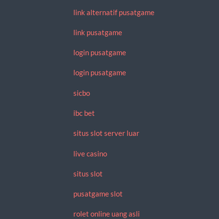
link alternatif pusatgame
link pusatgame
login pusatgame
login pusatgame
sicbo
ibc bet
situs slot server luar
live casino
situs slot
pusatgame slot
rolet online uang asli