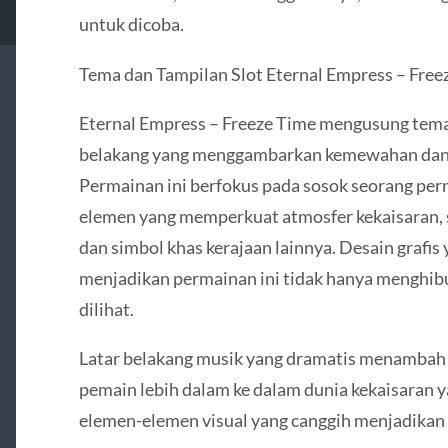
untuk dicoba.
Tema dan Tampilan Slot Eternal Empress – Free
Eternal Empress – Freeze Time mengusung tema
belakang yang menggambarkan kemewahan dan k
Permainan ini berfokus pada sosok seorang per
elemen yang memperkuat atmosfer kekaisaran, s
dan simbol khas kerajaan lainnya. Desain grafis
menjadikan permainan ini tidak hanya menghib
dilihat.
Latar belakang musik yang dramatis menambah
pemain lebih dalam ke dalam dunia kekaisaran ya
elemen-elemen visual yang canggih menjadikan