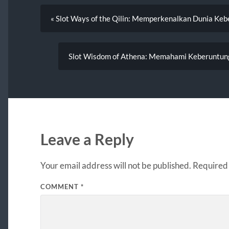
« Slot Ways of the Qilin: Memperkenalkan Dunia Ke
Slot Wisdom of Athena: Memahami Keberuntun
Leave a Reply
Your email address will not be published.
Required 
COMMENT
*