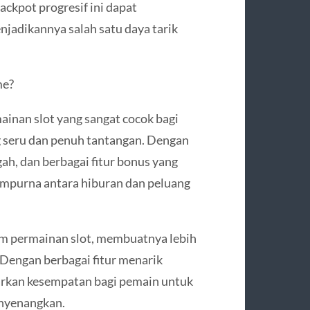
ackpot progresif ini dapat
jadikannya salah satu daya tarik
me?
inan slot yang sangat cocok bagi
 seru dan penuh tantangan. Dengan
h, dan berbagai fitur bonus yang
empurna antara hiburan dan peluang
m permainan slot, membuatnya lebih
 Dengan berbagai fitur menarik
arkan kesempatan bagi pemain untuk
nyenangkan.