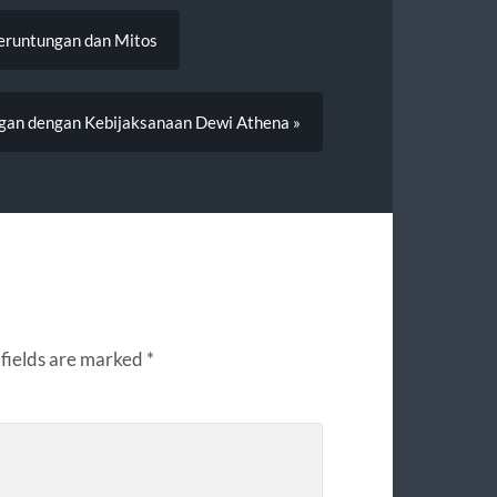
beruntungan dan Mitos
gan dengan Kebijaksanaan Dewi Athena »
fields are marked
*