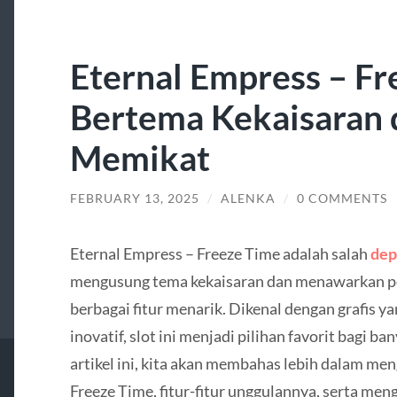
Eternal Empress – Fr
Bertema Kekaisaran 
Memikat
FEBRUARY 13, 2025
/
ALENKA
/
0 COMMENTS
Eternal Empress – Freeze Time adalah salah
dep
mengusung tema kekaisaran dan menawarkan p
berbagai fitur menarik. Dikenal dengan grafis
inovatif, slot ini menjadi pilihan favorit bagi
artikel ini, kita akan membahas lebih dalam me
Freeze Time, fitur-fitur unggulannya, serta me