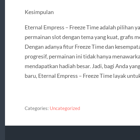
Kesimpulan
Eternal Empress – Freeze Time adalah pilihan y
permainan slot dengan tema yang kuat, grafis me
Dengan adanya fitur Freeze Time dan kesempa
progresif, permainan ini tidak hanya menawarka
mendapatkan hadiah besar. Jadi, bagi Anda yan
baru, Eternal Empress – Freeze Time layak untu
Categories:
Uncategorized