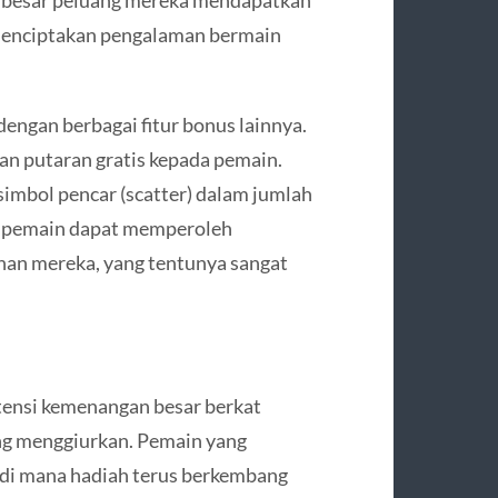
rbesar peluang mereka mendapatkan
menciptakan pengalaman bermain
i dengan berbagai fitur bonus lainnya.
an putaran gratis kepada pemain.
simbol pencar (scatter) dalam jumlah
s, pemain dapat memperoleh
an mereka, yang tentunya sangat
ensi kemenangan besar berkat
ang menggiurkan. Pemain yang
 di mana hadiah terus berkembang