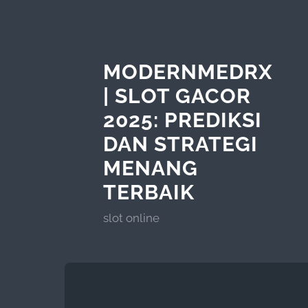
MODERNMEDRX
| SLOT GACOR
2025: PREDIKSI
DAN STRATEGI
MENANG
TERBAIK
slot online