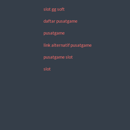
slot gg soft
daftar pusatgame
pusatgame
link alternatif pusatgame
pusatgame slot
slot