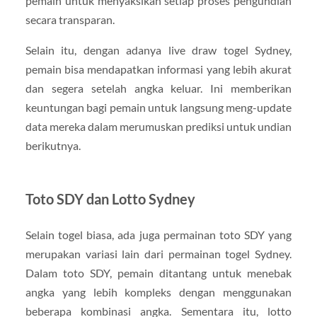
pemain untuk menyaksikan setiap proses pengundian
secara transparan.
Selain itu, dengan adanya live draw togel Sydney,
pemain bisa mendapatkan informasi yang lebih akurat
dan segera setelah angka keluar. Ini memberikan
keuntungan bagi pemain untuk langsung meng-update
data mereka dalam merumuskan prediksi untuk undian
berikutnya.
Toto SDY dan Lotto Sydney
Selain togel biasa, ada juga permainan toto SDY yang
merupakan variasi lain dari permainan togel Sydney.
Dalam toto SDY, pemain ditantang untuk menebak
angka yang lebih kompleks dengan menggunakan
beberapa kombinasi angka. Sementara itu, lotto