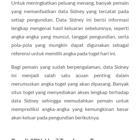
Untuk meningkatkan peluang menang, banyak pemain
yang memanfaatkan data Sidney yang tercatat pada
setiap pengundian. Data Sidney ini berisi informasi
lengkap mengenai hasil keluaran sebelumnya, seperti
angka-angka yang muncul, tanggal pengundian, serta
pola-pola yang mungkin dapat digunakan sebagai
referensi untuk memilih angka pada togel hari ini.
Bagi pemain yang sudah berpengalaman, data Sidney
ini menjadi salah satu acuan penting dalam
merumuskan angka togel yang akan dipasang. Banyak
situs togel yang menyediakan akses lengkap terhadap
data Sidney sehingga memudahkan pemain untuk
memprediksi angka-angka yang kemungkinan besar
akan keluar pada pengundian berikutnya.