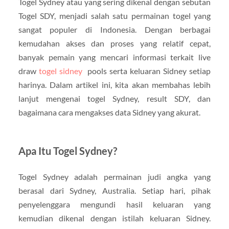
Togel Sydney atau yang sering dikenal dengan sebutan
Togel SDY, menjadi salah satu permainan togel yang
sangat populer di Indonesia. Dengan berbagai
kemudahan akses dan proses yang relatif cepat,
banyak pemain yang mencari informasi terkait live
draw
togel sidney
pools serta keluaran Sidney setiap
harinya. Dalam artikel ini, kita akan membahas lebih
lanjut mengenai togel Sydney, result SDY, dan
bagaimana cara mengakses data Sidney yang akurat.
Apa Itu Togel Sydney?
Togel Sydney adalah permainan judi angka yang
berasal dari Sydney, Australia. Setiap hari, pihak
penyelenggara mengundi hasil keluaran yang
kemudian dikenal dengan istilah keluaran Sidney.