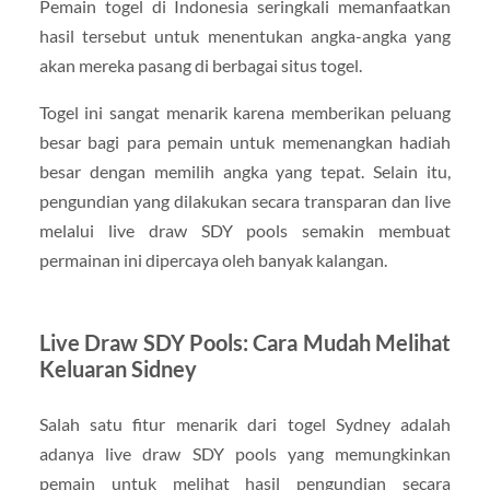
Pemain togel di Indonesia seringkali memanfaatkan
hasil tersebut untuk menentukan angka-angka yang
akan mereka pasang di berbagai situs togel.
Togel ini sangat menarik karena memberikan peluang
besar bagi para pemain untuk memenangkan hadiah
besar dengan memilih angka yang tepat. Selain itu,
pengundian yang dilakukan secara transparan dan live
melalui live draw SDY pools semakin membuat
permainan ini dipercaya oleh banyak kalangan.
Live Draw SDY Pools: Cara Mudah Melihat
Keluaran Sidney
Salah satu fitur menarik dari togel Sydney adalah
adanya live draw SDY pools yang memungkinkan
pemain untuk melihat hasil pengundian secara