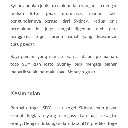
Sydney adalah jenis permainan lain yang mirip dengan
undian lotto pada umumnya, namun hasil
pengundiannya berasal dari Sydney. Kedua jenis
permainan ini juga sangat digemari oleh para
penggemar togel, karena hadiah yang ditawarkan
cukup besar.
Bagi pemain yang mencari variasi dalam permainan,
toto SDY dan lotto Sydney bisa menjadi pilihan
menarik selain bermain togel Sidney reguler.
Kesimpulan
Bermain togel SDY, atau togel Sidney, merupakan
sebuah kegiatan yang mengasyikkan bagi sebagian
orang. Dengan dukungan dari data SDY, prediksi togel