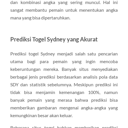
dan kombinasi angka yang sering muncul. Hal ini
sangat membantu pemain untuk menentukan angka
mana yang bisa dipertaruhkan.
Prediksi Togel Sydney yang Akurat
Prediksi togel Sydney menjadi salah satu pencarian
utama bagi para pemain yang ingin mencoba
keberuntungan mereka. Banyak situs menyediakan
berbagai jenis prediksi berdasarkan analisis pola data
SDY dan statistik sebelumnya. Meskipun prediksi ini
tidak bisa menjamin kemenangan 100%, namun
banyak pemain yang merasa bahwa prediksi bisa
memberikan gambaran mengenai angka-angka yang
kemungkinan besar akan keluar.
Beberapa situs togel bahkan memberikan prediksi