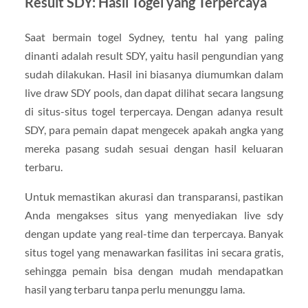
Result SDY: Hasil Togel yang Terpercaya
Saat bermain togel Sydney, tentu hal yang paling
dinanti adalah result SDY, yaitu hasil pengundian yang
sudah dilakukan. Hasil ini biasanya diumumkan dalam
live draw SDY pools, dan dapat dilihat secara langsung
di situs-situs togel terpercaya. Dengan adanya result
SDY, para pemain dapat mengecek apakah angka yang
mereka pasang sudah sesuai dengan hasil keluaran
terbaru.
Untuk memastikan akurasi dan transparansi, pastikan
Anda mengakses situs yang menyediakan live sdy
dengan update yang real-time dan terpercaya. Banyak
situs togel yang menawarkan fasilitas ini secara gratis,
sehingga pemain bisa dengan mudah mendapatkan
hasil yang terbaru tanpa perlu menunggu lama.