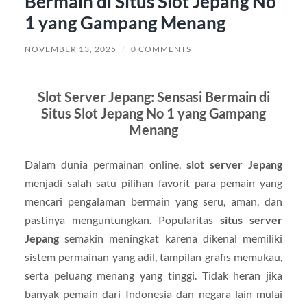
Bermain di Situs Slot Jepang No
1 yang Gampang Menang
NOVEMBER 13, 2025
/
0 COMMENTS
Slot Server Jepang: Sensasi Bermain di
Situs Slot Jepang No 1 yang Gampang
Menang
Dalam dunia permainan online,
slot server Jepang
menjadi salah satu pilihan favorit para pemain yang
mencari pengalaman bermain yang seru, aman, dan
pastinya menguntungkan. Popularitas
situs server
Jepang
semakin meningkat karena dikenal memiliki
sistem permainan yang adil, tampilan grafis memukau,
serta peluang menang yang tinggi. Tidak heran jika
banyak pemain dari Indonesia dan negara lain mulai