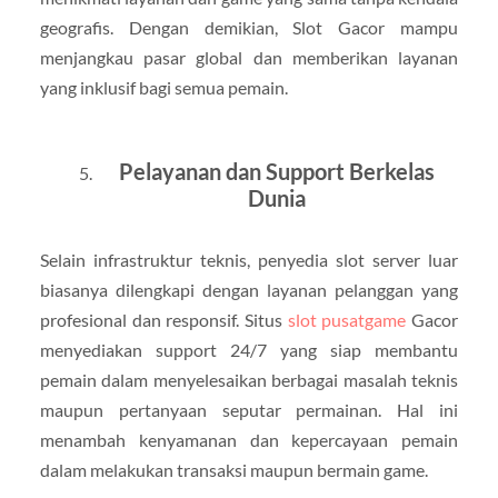
geografis. Dengan demikian, Slot Gacor mampu
menjangkau pasar global dan memberikan layanan
yang inklusif bagi semua pemain.
Pelayanan dan Support Berkelas
Dunia
Selain infrastruktur teknis, penyedia slot server luar
biasanya dilengkapi dengan layanan pelanggan yang
profesional dan responsif. Situs
slot pusatgame
Gacor
menyediakan support 24/7 yang siap membantu
pemain dalam menyelesaikan berbagai masalah teknis
maupun pertanyaan seputar permainan. Hal ini
menambah kenyamanan dan kepercayaan pemain
dalam melakukan transaksi maupun bermain game.