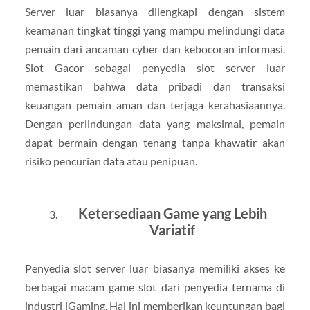
Server luar biasanya dilengkapi dengan sistem
keamanan tingkat tinggi yang mampu melindungi data
pemain dari ancaman cyber dan kebocoran informasi.
Slot Gacor sebagai penyedia slot server luar
memastikan bahwa data pribadi dan transaksi
keuangan pemain aman dan terjaga kerahasiaannya.
Dengan perlindungan data yang maksimal, pemain
dapat bermain dengan tenang tanpa khawatir akan
risiko pencurian data atau penipuan.
Ketersediaan Game yang Lebih
Variatif
Penyedia slot server luar biasanya memiliki akses ke
berbagai macam game slot dari penyedia ternama di
industri iGaming. Hal ini memberikan keuntungan bagi