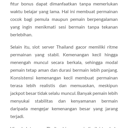
fitur bonus dapat dimanfaatkan tanpa memerlukan
waktu belajar yang lama. Hal ini membuat permainan
cocok bagi pemula maupun pemain berpengalaman
yang ingin menikmati sesi bermain tanpa tekanan
berlebihan.
Selain itu, slot server Thailand gacor memiliki ritme
permainan yang stabil. Kemenangan kecil hingga
menengah muncul secara berkala, sehingga modal
pemain tetap aman dan durasi bermain lebih panjang.
Konsistensi kemenangan kecil membuat permainan
terasa lebih realistis dan memuaskan, meskipun
jackpot besar tidak selalu muncul. Banyak pemain lebih
menyukai stabilitas dan kenyamanan bermain
daripada mengejar kemenangan besar yang jarang
terjadi.