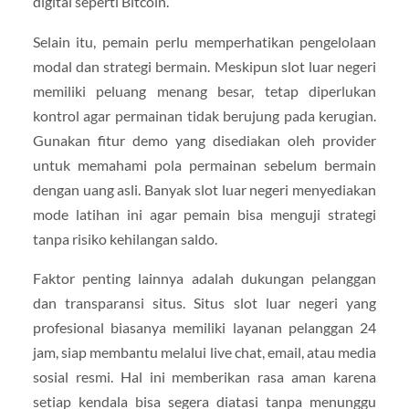
digital seperti Bitcoin.
Selain itu, pemain perlu memperhatikan pengelolaan
modal dan strategi bermain. Meskipun slot luar negeri
memiliki peluang menang besar, tetap diperlukan
kontrol agar permainan tidak berujung pada kerugian.
Gunakan fitur demo yang disediakan oleh provider
untuk memahami pola permainan sebelum bermain
dengan uang asli. Banyak slot luar negeri menyediakan
mode latihan ini agar pemain bisa menguji strategi
tanpa risiko kehilangan saldo.
Faktor penting lainnya adalah dukungan pelanggan
dan transparansi situs. Situs slot luar negeri yang
profesional biasanya memiliki layanan pelanggan 24
jam, siap membantu melalui live chat, email, atau media
sosial resmi. Hal ini memberikan rasa aman karena
setiap kendala bisa segera diatasi tanpa menunggu