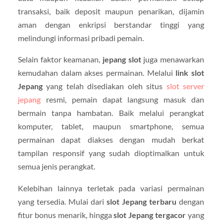
transaksi, baik deposit maupun penarikan, dijamin
aman dengan enkripsi berstandar tinggi yang
melindungi informasi pribadi pemain.
Selain faktor keamanan,
jepang slot
juga menawarkan
kemudahan dalam akses permainan. Melalui
link slot
Jepang
yang telah disediakan oleh situs
slot server
jepang
resmi, pemain dapat langsung masuk dan
bermain tanpa hambatan. Baik melalui perangkat
komputer, tablet, maupun smartphone, semua
permainan dapat diakses dengan mudah berkat
tampilan responsif yang sudah dioptimalkan untuk
semua jenis perangkat.
Kelebihan lainnya terletak pada variasi permainan
yang tersedia. Mulai dari
slot Jepang terbaru
dengan
fitur bonus menarik, hingga
slot Jepang tergacor
yang