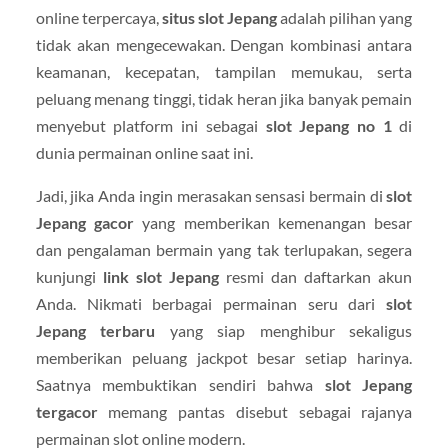
online terpercaya,
situs slot Jepang
adalah pilihan yang
tidak akan mengecewakan. Dengan kombinasi antara
keamanan, kecepatan, tampilan memukau, serta
peluang menang tinggi, tidak heran jika banyak pemain
menyebut platform ini sebagai
slot Jepang no 1
di
dunia permainan online saat ini.
Jadi, jika Anda ingin merasakan sensasi bermain di
slot
Jepang gacor
yang memberikan kemenangan besar
dan pengalaman bermain yang tak terlupakan, segera
kunjungi
link slot Jepang
resmi dan daftarkan akun
Anda. Nikmati berbagai permainan seru dari
slot
Jepang terbaru
yang siap menghibur sekaligus
memberikan peluang jackpot besar setiap harinya.
Saatnya membuktikan sendiri bahwa
slot Jepang
tergacor
memang pantas disebut sebagai rajanya
permainan slot online modern.