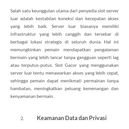
Salah satu keunggulan utama dari penyedia slot server
luar adalah kestabilan koneksi dan kecepatan akses
yang lebih baik. Server luar biasanya memiliki
infrastruktur yang lebih canggih dan tersebar di
berbagai lokasi strategis di seluruh dunia. Hal ini
memungkinkan pemain mendapatkan pengalaman
bermain yang lebih lancar tanpa gangguan seperti lag
atau terputus-putus. Slot Gacor yang menggunakan
server luar tentu menawarkan akses yang lebih cepat,
sehingga pemain dapat menikmati permainan tanpa
hambatan, meningkatkan peluang kemenangan dan
kenyamanan bermain.
Keamanan Data dan Privasi