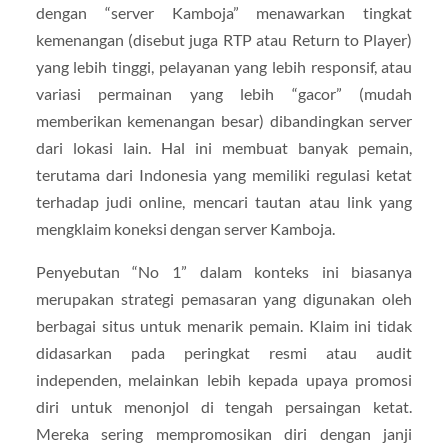
dengan “server Kamboja” menawarkan tingkat
kemenangan (disebut juga RTP atau Return to Player)
yang lebih tinggi, pelayanan yang lebih responsif, atau
variasi permainan yang lebih “gacor” (mudah
memberikan kemenangan besar) dibandingkan server
dari lokasi lain. Hal ini membuat banyak pemain,
terutama dari Indonesia yang memiliki regulasi ketat
terhadap judi online, mencari tautan atau link yang
mengklaim koneksi dengan server Kamboja.
Penyebutan “No 1” dalam konteks ini biasanya
merupakan strategi pemasaran yang digunakan oleh
berbagai situs untuk menarik pemain. Klaim ini tidak
didasarkan pada peringkat resmi atau audit
independen, melainkan lebih kepada upaya promosi
diri untuk menonjol di tengah persaingan ketat.
Mereka sering mempromosikan diri dengan janji