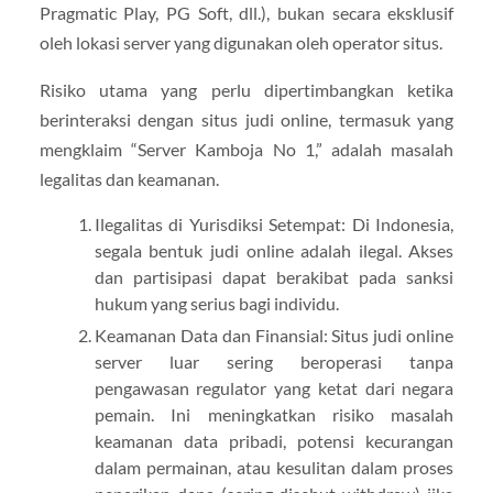
Pragmatic Play, PG Soft, dll.), bukan secara eksklusif
oleh lokasi server yang digunakan oleh operator situs.
Risiko utama yang perlu dipertimbangkan ketika
berinteraksi dengan situs judi online, termasuk yang
mengklaim “Server Kamboja No 1,” adalah masalah
legalitas dan keamanan.
Ilegalitas di Yurisdiksi Setempat: Di Indonesia,
segala bentuk judi online adalah ilegal. Akses
dan partisipasi dapat berakibat pada sanksi
hukum yang serius bagi individu.
Keamanan Data dan Finansial: Situs judi online
server luar sering beroperasi tanpa
pengawasan regulator yang ketat dari negara
pemain. Ini meningkatkan risiko masalah
keamanan data pribadi, potensi kecurangan
dalam permainan, atau kesulitan dalam proses