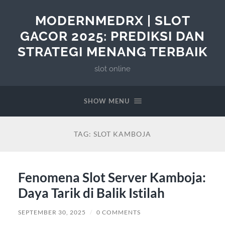
MODERNMEDRX | SLOT
GACOR 2025: PREDIKSI DAN
STRATEGI MENANG TERBAIK
slot online
SHOW MENU
TAG:
SLOT KAMBOJA
Fenomena Slot Server Kamboja:
Daya Tarik di Balik Istilah
SEPTEMBER 30, 2025
/
0 COMMENTS