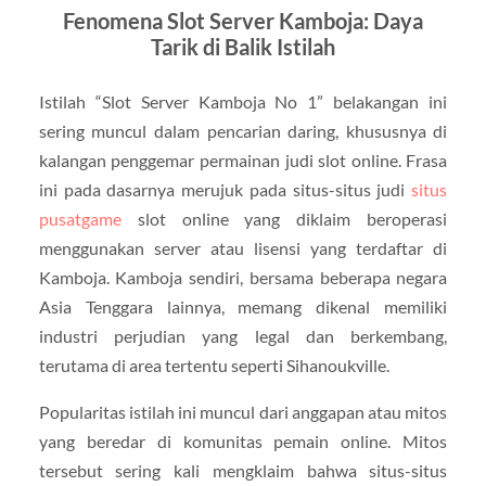
Fenomena Slot Server Kamboja: Daya
Tarik di Balik Istilah
Istilah “Slot Server Kamboja No 1” belakangan ini
sering muncul dalam pencarian daring, khususnya di
kalangan penggemar permainan judi slot online. Frasa
ini pada dasarnya merujuk pada situs-situs judi
situs
pusatgame
slot online yang diklaim beroperasi
menggunakan server atau lisensi yang terdaftar di
Kamboja. Kamboja sendiri, bersama beberapa negara
Asia Tenggara lainnya, memang dikenal memiliki
industri perjudian yang legal dan berkembang,
terutama di area tertentu seperti Sihanoukville.
Popularitas istilah ini muncul dari anggapan atau mitos
yang beredar di komunitas pemain online. Mitos
tersebut sering kali mengklaim bahwa situs-situs