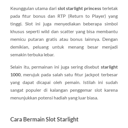
Keunggulan utama dari
slot starlight princess
terletak
pada fitur bonus dan RTP (Return to Player) yang
tinggi. Slot ini juga menyediakan beberapa simbol
khusus seperti wild dan scatter yang bisa membantu
memicu putaran gratis atau bonus lainnya. Dengan
demikian, peluang untuk menang besar menjadi
semakin terbuka lebar.
Selain itu, permainan ini juga sering disebut
starlight
1000
, merujuk pada salah satu fitur jackpot terbesar
yang dapat dicapai oleh pemain. Istilah ini sudah
sangat populer di kalangan penggemar slot karena
menunjukkan potensi hadiah yang luar biasa.
Cara Bermain Slot Starlight