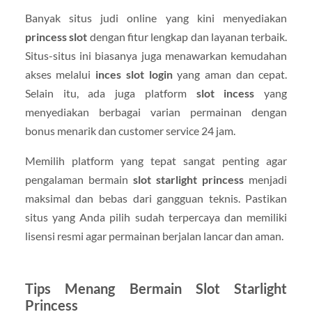
Banyak situs judi online yang kini menyediakan
princess slot
dengan fitur lengkap dan layanan terbaik.
Situs-situs ini biasanya juga menawarkan kemudahan
akses melalui
inces slot login
yang aman dan cepat.
Selain itu, ada juga platform
slot incess
yang
menyediakan berbagai varian permainan dengan
bonus menarik dan customer service 24 jam.
Memilih platform yang tepat sangat penting agar
pengalaman bermain
slot starlight princess
menjadi
maksimal dan bebas dari gangguan teknis. Pastikan
situs yang Anda pilih sudah terpercaya dan memiliki
lisensi resmi agar permainan berjalan lancar dan aman.
Tips Menang Bermain Slot Starlight
Princess