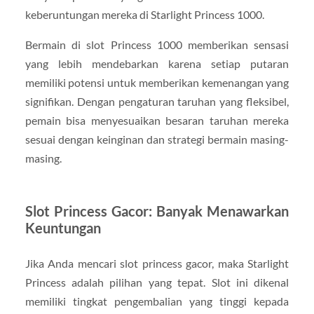
keberuntungan mereka di Starlight Princess 1000.
Bermain di slot Princess 1000 memberikan sensasi
yang lebih mendebarkan karena setiap putaran
memiliki potensi untuk memberikan kemenangan yang
signifikan. Dengan pengaturan taruhan yang fleksibel,
pemain bisa menyesuaikan besaran taruhan mereka
sesuai dengan keinginan dan strategi bermain masing-
masing.
Slot Princess Gacor: Banyak Menawarkan
Keuntungan
Jika Anda mencari slot princess gacor, maka Starlight
Princess adalah pilihan yang tepat. Slot ini dikenal
memiliki tingkat pengembalian yang tinggi kepada