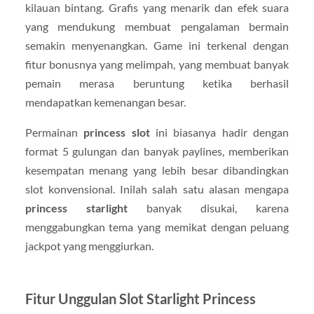
kilauan bintang. Grafis yang menarik dan efek suara
yang mendukung membuat pengalaman bermain
semakin menyenangkan. Game ini terkenal dengan
fitur bonusnya yang melimpah, yang membuat banyak
pemain merasa beruntung ketika berhasil
mendapatkan kemenangan besar.
Permainan
princess slot
ini biasanya hadir dengan
format 5 gulungan dan banyak paylines, memberikan
kesempatan menang yang lebih besar dibandingkan
slot konvensional. Inilah salah satu alasan mengapa
princess starlight
banyak disukai, karena
menggabungkan tema yang memikat dengan peluang
jackpot yang menggiurkan.
Fitur Unggulan Slot Starlight Princess