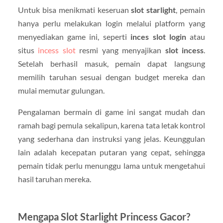
Untuk bisa menikmati keseruan
slot starlight
, pemain
hanya perlu melakukan login melalui platform yang
menyediakan game ini, seperti
inces slot login
atau
situs
incess slot
resmi yang menyajikan
slot incess
.
Setelah berhasil masuk, pemain dapat langsung
memilih taruhan sesuai dengan budget mereka dan
mulai memutar gulungan.
Pengalaman bermain di game ini sangat mudah dan
ramah bagi pemula sekalipun, karena tata letak kontrol
yang sederhana dan instruksi yang jelas. Keunggulan
lain adalah kecepatan putaran yang cepat, sehingga
pemain tidak perlu menunggu lama untuk mengetahui
hasil taruhan mereka.
Mengapa Slot Starlight Princess Gacor?