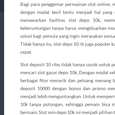
Bagi para penggemar permainan slot online, 
dengan modal kecil tentu menjadi hal yang m
menawarkan fasilitas slot depo 10k, me
keberuntungan tanpa harus mengeluarkan moda
solusi bagi pemula yang ingin merasakan sens
Tidak hanya itu, slot depo 10 rb juga populer
cepat.
Slot deposit 10 ribu tidak hanya cocok untuk 
mencari slot gacor depo 10k. Dengan modal sek
berbagai fitur menarik dan peluang menang b
deposit 10000 dengan bonus dan promo men
menjadi lebih menguntungkan. Untuk mempermud
10k tanpa potongan, sehingga pemain bisa
bermain. Slot min depo 10k ini menjadi pilihan