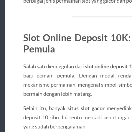
berbagai jenis permainan slot yang gacor dan po
Slot Online Deposit 10K:
Pemula
Salah satu keunggulan dari
slot online deposit 
bagi pemain pemula. Dengan modal renda
mekanisme permainan, mengenal simbol-simbol
bermain dengan lebih matang.
Selain itu, banyak
situs slot gacor
menyediak
deposit 10 ribu. Ini tentu menjadi keuntung
yang sudah berpengalaman.