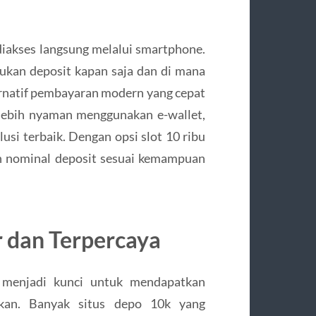
a diakses langsung melalui smartphone.
ukan deposit kapan saja dan di mana
lternatif pembayaran modern yang cepat
 lebih nyaman menggunakan e-wallet,
lusi terbaik. Dengan opsi slot 10 ribu
an nominal deposit sesuai kemampuan
r dan Terpercaya
 menjadi kunci untuk mendapatkan
kan. Banyak situs depo 10k yang