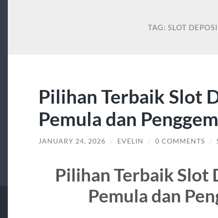
TAG:
SLOT DEPOS
Pilihan Terbaik Slot
Pemula dan Penggema
JANUARY 24, 2026
/
EVELIN
/
0 COMMENTS
/
Pilihan Terbaik Slo
Pemula dan Pen