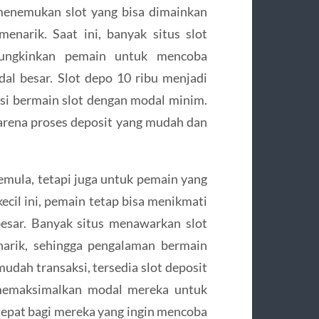
menemukan slot yang bisa dimainkan
enarik. Saat ini, banyak situs slot
mungkinkan pemain untuk mencoba
l besar. Slot depo 10 ribu menjadi
asi bermain slot dengan modal minim.
 karena proses deposit yang mudah dan
pemula, tetapi juga untuk pemain yang
ecil ini, pemain tetap bisa menikmati
esar. Banyak situs menawarkan slot
arik, sehingga pengalaman bermain
ah transaksi, tersedia slot deposit
 memaksimalkan modal mereka untuk
 tepat bagi mereka yang ingin mencoba